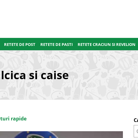
RETETE DE POST
RETETE DE PASTI
RETETE CRACIUN SI REVELION
cica si caise
turi rapide
C