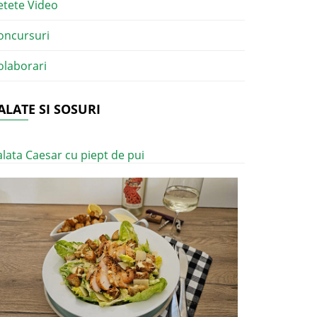
etete Video
oncursuri
olaborari
ALATE SI SOSURI
alata Caesar cu piept de pui