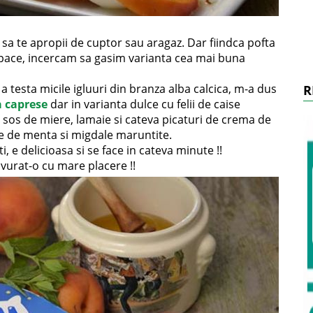
 sa te apropii de cuptor sau aragaz. Dar fiindca pofta
 pace, incercam sa gasim varianta cea mai buna
 a testa micile igluuri din branza alba calcica, m-a dus
R
a caprese
dar in varianta dulce cu felii de caise
n sos de miere, lamaie si cateva picaturi de crema de
e de menta si migdale maruntite.
 e delicioasa si se face in cateva minute !!
avurat-o cu mare placere !!