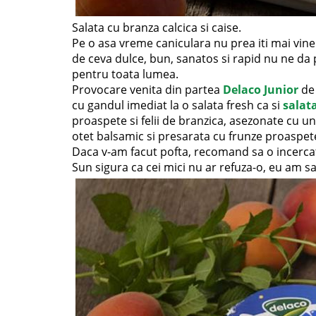
Salata cu branza calcica si caise.
Pe o asa vreme caniculara nu prea iti mai vine
de ceva dulce, bun, sanatos si rapid nu ne da
pentru toata lumea.
Provocare venita din partea
Delaco Junior
de
cu gandul imediat la o salata fresh ca si
salat
proaspete si felii de branzica, asezonate cu u
otet balsamic si presarata cu frunze proaspet
Daca v-am facut pofta, recomand sa o incercati,
Sun sigura ca cei mici nu ar refuza-o, eu am s