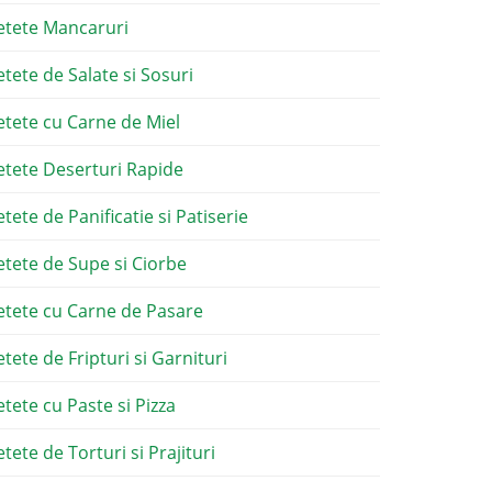
etete Mancaruri
etete de Salate si Sosuri
etete cu Carne de Miel
etete Deserturi Rapide
etete de Panificatie si Patiserie
etete de Supe si Ciorbe
etete cu Carne de Pasare
etete de Fripturi si Garnituri
etete cu Paste si Pizza
tete de Torturi si Prajituri