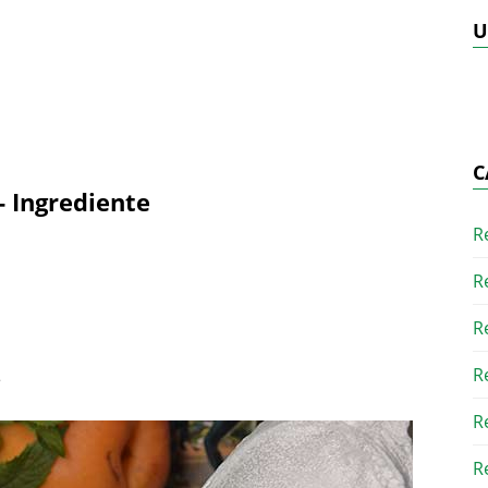
U
C
e- Ingrediente
R
R
R
R
e
R
R