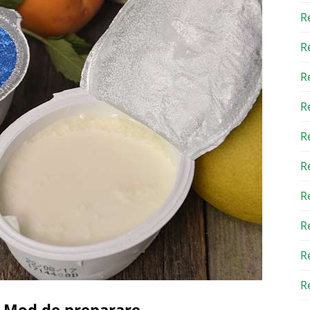
R
R
R
R
R
R
R
R
R
Re
se-Mod de preparare