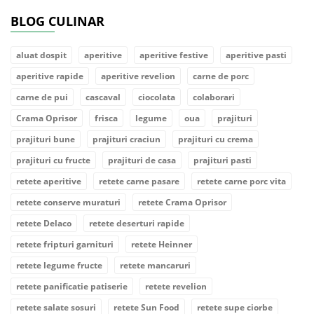
BLOG CULINAR
aluat dospit
aperitive
aperitive festive
aperitive pasti
aperitive rapide
aperitive revelion
carne de porc
carne de pui
cascaval
ciocolata
colaborari
Crama Oprisor
frisca
legume
oua
prajituri
prajituri bune
prajituri craciun
prajituri cu crema
prajituri cu fructe
prajituri de casa
prajituri pasti
retete aperitive
retete carne pasare
retete carne porc vita
retete conserve muraturi
retete Crama Oprisor
retete Delaco
retete deserturi rapide
retete fripturi garnituri
retete Heinner
retete legume fructe
retete mancaruri
retete panificatie patiserie
retete revelion
retete salate sosuri
retete Sun Food
retete supe ciorbe