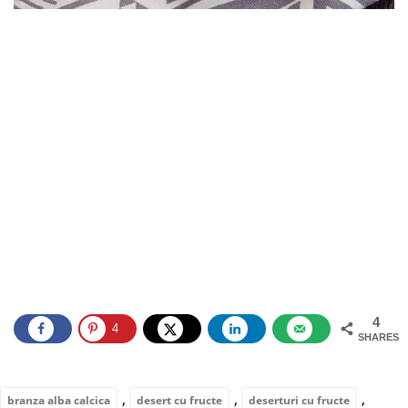
4
4
SHARES
,
,
,
branza alba calcica
desert cu fructe
deserturi cu fructe