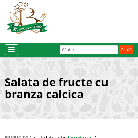
Caută
Toggle
după:
Navigation
Salata de fructe cu
branza calcica
09/09/2017
post date
by
Loredana