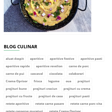
BLOG CULINAR
aluat dospit
aperitive
aperitive festive
aperitive pasti
aperitive rapide
aperitive revelion
carne de porc
carne de pui
cascaval
ciocolata
colaborari
Crama Oprisor
frisca
legume
oua
prajituri
prajituri bune
prajituri craciun
prajituri cu crema
prajituri cu fructe
prajituri de casa
prajituri pasti
retete aperitive
retete carne pasare
retete carne porc vita
retete conserve muraturi
retete Crama Oprisor