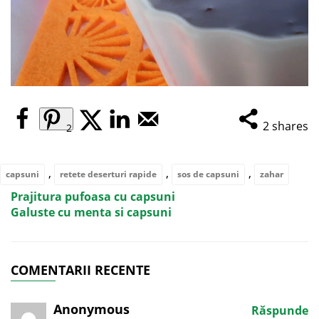
2
shares
2
,
,
,
capsuni
retete deserturi rapide
sos de capsuni
zahar
Prajitura pufoasa cu capsuni
Galuste cu menta si capsuni
COMENTARII RECENTE
Anonymous
Răspunde