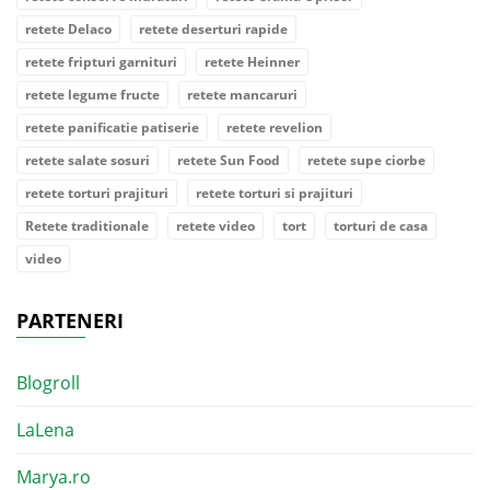
retete Delaco
retete deserturi rapide
retete fripturi garnituri
retete Heinner
retete legume fructe
retete mancaruri
retete panificatie patiserie
retete revelion
retete salate sosuri
retete Sun Food
retete supe ciorbe
retete torturi prajituri
retete torturi si prajituri
Retete traditionale
retete video
tort
torturi de casa
video
PARTENERI
Blogroll
LaLena
Marya.ro