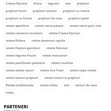
Crama Oprisor
frisca
legume
oua
prajituri
prajituri bune
prajituri craciun
prajituri cu crema
prajituri cu fructe
prajituri de casa
prajituri pasti
retete aperitive
retete carne pasare
retete carne porc vita
retete conserve muraturi
retete Crama Oprisor
retete Delaco
retete deserturi rapide
retete fripturi garnituri
retete Heinner
retete legume fructe
retete mancaruri
retete panificatie patiserie
retete revelion
retete salate sosuri
retete Sun Food
retete supe ciorbe
retete torturi prajituri
retete torturi si prajituri
Retete traditionale
retete video
tort
torturi de casa
video
PARTENERI