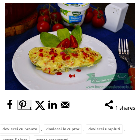
1
shares
1
,
,
,
dovlecei cu branza
dovlecei la cuptor
dovlecei umpluti
,
retete Delaco
retete mancaruri