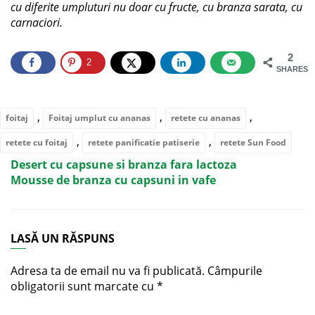
cu diferite umpluturi nu doar cu fructe, cu branza sarata, cu
carnaciori.
2
2
SHARES
,
,
,
foitaj
Foitaj umplut cu ananas
retete cu ananas
,
,
retete cu foitaj
retete panificatie patiserie
retete Sun Food
Desert cu capsune si branza fara lactoza
Mousse de branza cu capsuni in vafe
LASĂ UN RĂSPUNS
Adresa ta de email nu va fi publicată.
Câmpurile
obligatorii sunt marcate cu
*