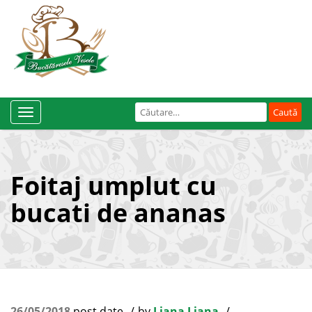
Caută
Toggle
după:
Navigation
Foitaj umplut cu
bucati de ananas
26/05/2018
post date
by
Liana Liana