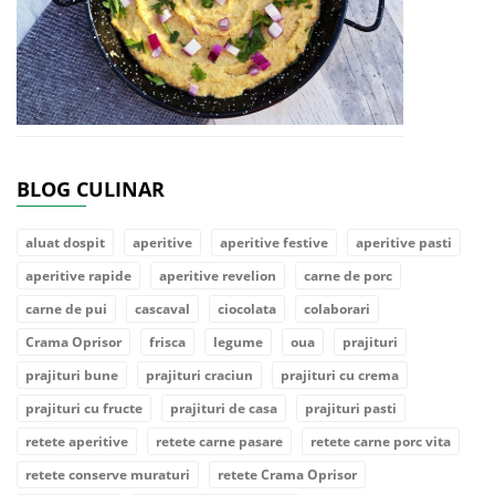
BLOG CULINAR
aluat dospit
aperitive
aperitive festive
aperitive pasti
aperitive rapide
aperitive revelion
carne de porc
carne de pui
cascaval
ciocolata
colaborari
Crama Oprisor
frisca
legume
oua
prajituri
prajituri bune
prajituri craciun
prajituri cu crema
prajituri cu fructe
prajituri de casa
prajituri pasti
retete aperitive
retete carne pasare
retete carne porc vita
retete conserve muraturi
retete Crama Oprisor