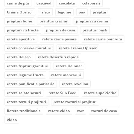
carne de pui
cascaval
ciocolata
colaborari
Crama Oprisor
frisca
legume
oua
prajituri
prajituri bune
prajituri craciun
prajituri cu crema
prajituri cu fructe
prajituri de casa
prajituri pasti
retete aperitive
retete carne pasare
retete carne porc vita
retete conserve muraturi
retete Crama Oprisor
retete Delaco
retete deserturi rapide
retete fripturi garnituri
retete Heinner
retete legume fructe
retete mancaruri
retete panificatie patiserie
retete revelion
retete salate sosuri
retete Sun Food
retete supe ciorbe
retete torturi prajituri
retete torturi si prajituri
Retete traditionale
retete video
tort
torturi de casa
video