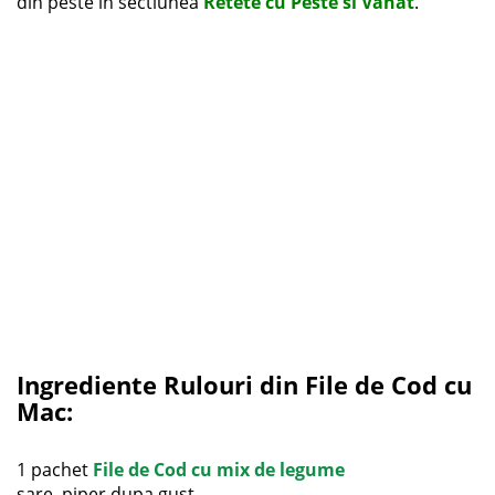
din peste in sectiunea
Retete cu Peste si Vanat
.
Ingrediente Rulouri din File de Cod cu
Mac
:
1 pachet
File de Cod cu mix de legume
sare, piper dupa gust