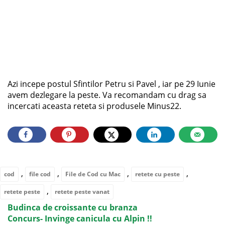
Azi incepe postul Sfintilor Petru si Pavel , iar pe 29 Iunie
avem dezlegare la peste. Va recomandam cu drag sa
incercati aceasta reteta si produsele Minus22.
,
,
,
,
cod
file cod
File de Cod cu Mac
retete cu peste
,
retete peste
retete peste vanat
Budinca de croissante cu branza
Concurs- Invinge canicula cu Alpin !!