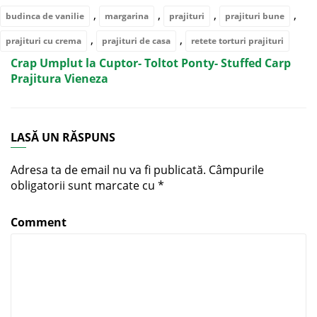
,
,
,
,
budinca de vanilie
margarina
prajituri
prajituri bune
,
,
prajituri cu crema
prajituri de casa
retete torturi prajituri
Crap Umplut la Cuptor- Toltot Ponty- Stuffed Carp
Prajitura Vieneza
LASĂ UN RĂSPUNS
Adresa ta de email nu va fi publicată.
Câmpurile
obligatorii sunt marcate cu
*
Comment