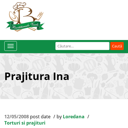
Caută
Toggle
după:
Navigation
Prajitura Ina
12/05/2008
post date
by
Loredana
Torturi si prajituri