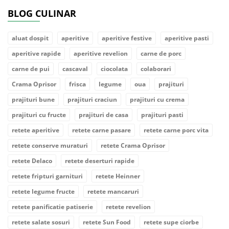
BLOG CULINAR
aluat dospit
aperitive
aperitive festive
aperitive pasti
aperitive rapide
aperitive revelion
carne de porc
carne de pui
cascaval
ciocolata
colaborari
Crama Oprisor
frisca
legume
oua
prajituri
prajituri bune
prajituri craciun
prajituri cu crema
prajituri cu fructe
prajituri de casa
prajituri pasti
retete aperitive
retete carne pasare
retete carne porc vita
retete conserve muraturi
retete Crama Oprisor
retete Delaco
retete deserturi rapide
retete fripturi garnituri
retete Heinner
retete legume fructe
retete mancaruri
retete panificatie patiserie
retete revelion
retete salate sosuri
retete Sun Food
retete supe ciorbe