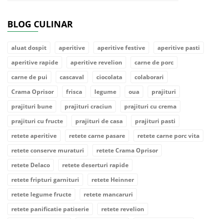
BLOG CULINAR
aluat dospit
aperitive
aperitive festive
aperitive pasti
aperitive rapide
aperitive revelion
carne de porc
carne de pui
cascaval
ciocolata
colaborari
Crama Oprisor
frisca
legume
oua
prajituri
prajituri bune
prajituri craciun
prajituri cu crema
prajituri cu fructe
prajituri de casa
prajituri pasti
retete aperitive
retete carne pasare
retete carne porc vita
retete conserve muraturi
retete Crama Oprisor
retete Delaco
retete deserturi rapide
retete fripturi garnituri
retete Heinner
retete legume fructe
retete mancaruri
retete panificatie patiserie
retete revelion