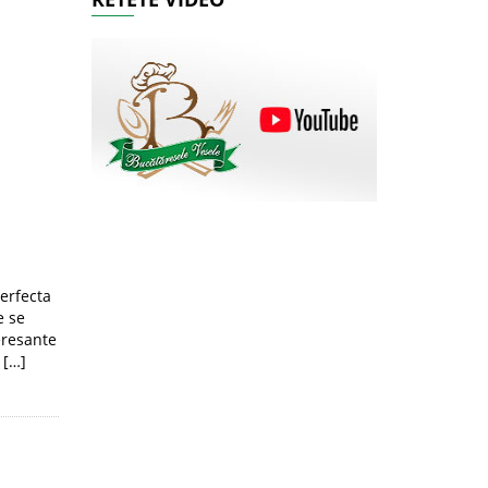
perfecta
e se
eresante
 […]