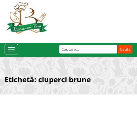
Caută
Toggle
după:
Navigation
Etichetă:
ciuperci brune