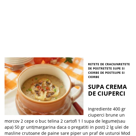
RETETE DE CRACIUN
RETETE
DE POST
RETETE SUPE SI
CIORBE DE POST
SUPE SI
CIORBE
SUPA CREMA
DE CIUPERCI
Ingrediente 400 gr
ciuperci brune un
morcov 2 cepe o buc telina 2 cartofi 1 l supa de legume(sau
apa) 50 gr unt(margarina daca o pregatiti in post) 2 lg ulei de
masline crutoane de paine sare piper un praf de usturoi Mod