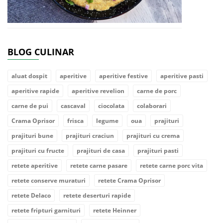
BLOG CULINAR
aluat dospit
aperitive
aperitive festive
aperitive pasti
aperitive rapide
aperitive revelion
carne de porc
carne de pui
cascaval
ciocolata
colaborari
Crama Oprisor
frisca
legume
oua
prajituri
prajituri bune
prajituri craciun
prajituri cu crema
prajituri cu fructe
prajituri de casa
prajituri pasti
retete aperitive
retete carne pasare
retete carne porc vita
retete conserve muraturi
retete Crama Oprisor
retete Delaco
retete deserturi rapide
retete fripturi garnituri
retete Heinner