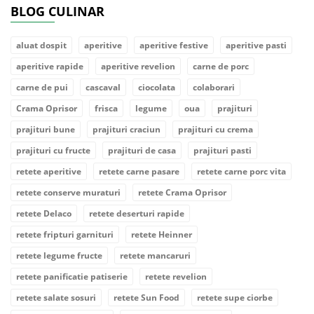
BLOG CULINAR
aluat dospit
aperitive
aperitive festive
aperitive pasti
aperitive rapide
aperitive revelion
carne de porc
carne de pui
cascaval
ciocolata
colaborari
Crama Oprisor
frisca
legume
oua
prajituri
prajituri bune
prajituri craciun
prajituri cu crema
prajituri cu fructe
prajituri de casa
prajituri pasti
retete aperitive
retete carne pasare
retete carne porc vita
retete conserve muraturi
retete Crama Oprisor
retete Delaco
retete deserturi rapide
retete fripturi garnituri
retete Heinner
retete legume fructe
retete mancaruri
retete panificatie patiserie
retete revelion
retete salate sosuri
retete Sun Food
retete supe ciorbe