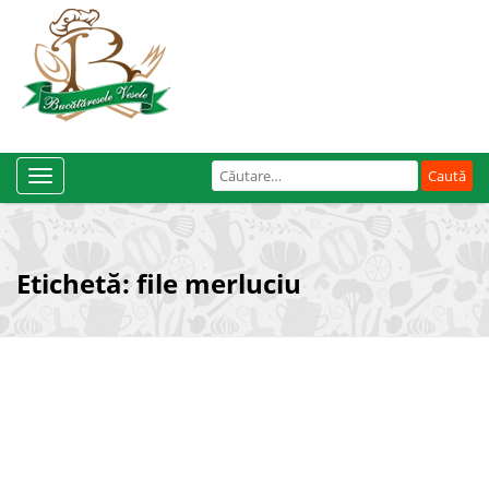
Caută
Toggle
după:
Navigation
Etichetă:
file merluciu