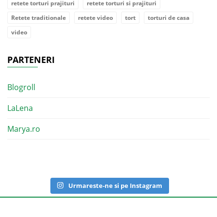
retete torturi prajituri
retete torturi si prajituri
Retete traditionale
retete video
tort
torturi de casa
video
PARTENERI
Blogroll
LaLena
Marya.ro
Urmareste-ne si pe Instagram