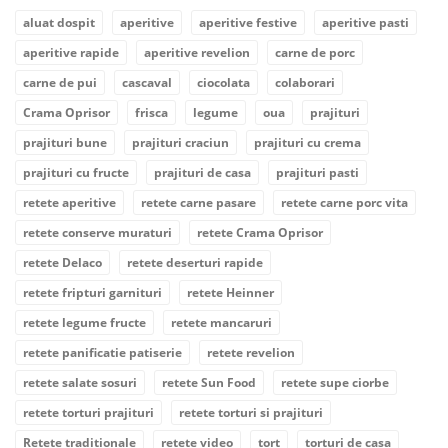
aluat dospit
aperitive
aperitive festive
aperitive pasti
aperitive rapide
aperitive revelion
carne de porc
carne de pui
cascaval
ciocolata
colaborari
Crama Oprisor
frisca
legume
oua
prajituri
prajituri bune
prajituri craciun
prajituri cu crema
prajituri cu fructe
prajituri de casa
prajituri pasti
retete aperitive
retete carne pasare
retete carne porc vita
retete conserve muraturi
retete Crama Oprisor
retete Delaco
retete deserturi rapide
retete fripturi garnituri
retete Heinner
retete legume fructe
retete mancaruri
retete panificatie patiserie
retete revelion
retete salate sosuri
retete Sun Food
retete supe ciorbe
retete torturi prajituri
retete torturi si prajituri
Retete traditionale
retete video
tort
torturi de casa