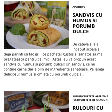
APERITIVE
SANDVIS CU
HUMUS SI
PORUMB
DULCE
De cateva zile a
inceput scoala si
deja parinti isi fac griji ce pachetel gustos si sanatos sa mai
pregateasca pentru cei mici. Astazi eu va propun acest
sandvis cu humus si porumb dulce!! Un sandvis, ce nu
contine carne dar e plin de ingrediente sanatoase. Pe langa
deliciosul humus si omleta cu porumb dulce, […]
APERITIVE
RETETE APERITIVE
FESTIVE
RETETE DE CRACIUN
RULOURI CU