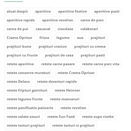
aluat dospit
aperitive
aperitive festive
aperitive pasti
aperitive rapide
aperitive revelion
carne de porc
carne de pui
cascaval
ciocolata
colaborari
Crama Oprisor
frisca
legume
oua
prajituri
prajituri bune
prajituri craciun
prajituri cu crema
prajituri cu fructe
prajituri de casa
prajituri pasti
retete aperitive
retete carne pasare
retete carne porc vita
retete conserve muraturi
retete Crama Oprisor
retete Delaco
retete deserturi rapide
retete fripturi garnituri
retete Heinner
retete legume fructe
retete mancaruri
retete panificatie patiserie
retete revelion
retete salate sosuri
retete Sun Food
retete supe ciorbe
retete torturi prajituri
retete torturi si prajituri