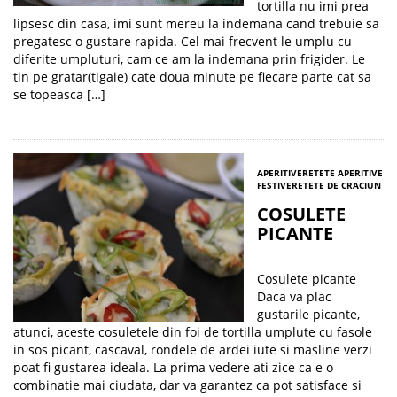
tortilla nu imi prea
lipsesc din casa, imi sunt mereu la indemana cand trebuie sa
pregatesc o gustare rapida. Cel mai frecvent le umplu cu
diferite umpluturi, cam ce am la indemana prin frigider. Le
tin pe gratar(tigaie) cate doua minute pe fiecare parte cat sa
se topeasca […]
APERITIVE
RETETE APERITIVE
FESTIVE
RETETE DE CRACIUN
COSULETE
PICANTE
Cosulete picante
Daca va plac
gustarile picante,
atunci, aceste cosuletele din foi de tortilla umplute cu fasole
in sos picant, cascaval, rondele de ardei iute si masline verzi
poat fi gustarea ideala. La prima vedere ati zice ca e o
combinatie mai ciudata, dar va garantez ca pot satisface si