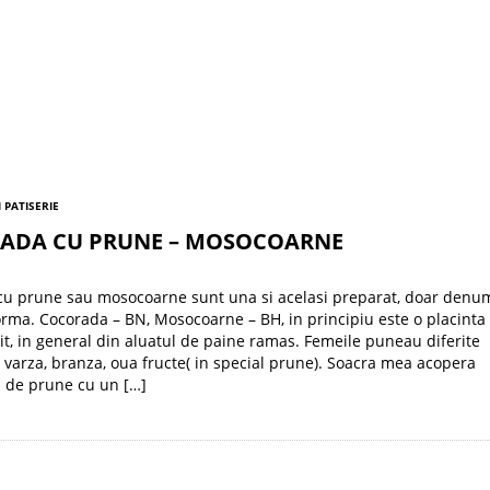
I PATISERIE
ADA CU PRUNE – MOSOCOARNE
cu prune sau mosocoarne sunt una si acelasi preparat, doar denu
forma. Cocorada – BN, Mosocoarne – BH, in principiu este o placinta
it, in general din aluatul de paine ramas. Femeile puneau diferite
 varza, branza, oua fructe( in special prune). Soacra mea acopera
 de prune cu un […]