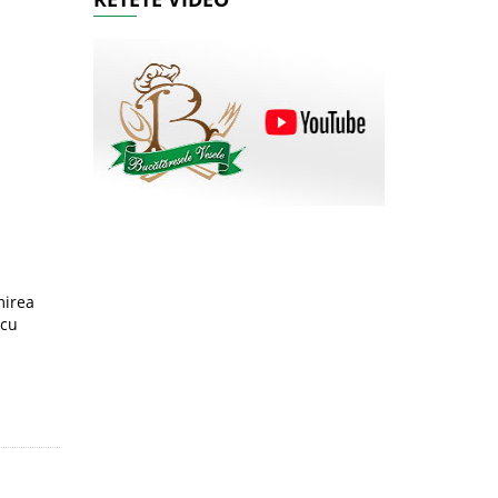
mirea
 cu