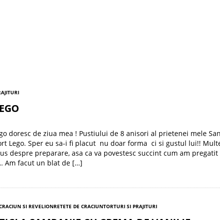
RAJITURI
LEGO
go doresc de ziua mea ! Pustiului de 8 anisori al prietenei mele Sa
ort Lego. Sper eu sa-i fi placut nu doar forma ci si gustul lui!! Mul
us despre preparare, asa ca va povestesc succint cum am pregatit
… Am facut un blat de […]
 CRACIUN SI REVELION
RETETE DE CRACIUN
TORTURI SI PRAJITURI