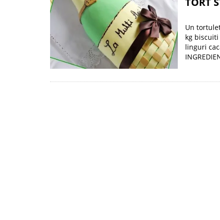
TORT S
Un tortule
kg biscuit
linguri cac
INGREDIENT