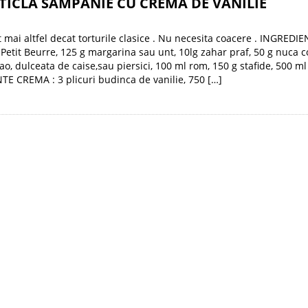
TICLA SAMPANIE CU CREMA DE VANILIE
t mai altfel decat torturile clasice . Nu necesita coacere . INGREDIE
i Petit Beurre, 125 g margarina sau unt, 10lg zahar praf, 50 g nuca c
ao, dulceata de caise,sau piersici, 100 ml rom, 150 g stafide, 500 ml
E CREMA : 3 plicuri budinca de vanilie, 750 […]