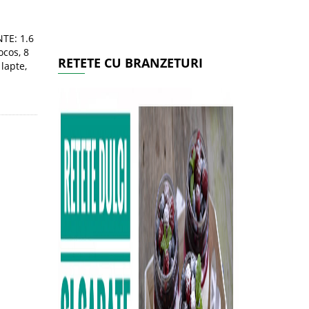
NTE: 1.6
ocos, 8
RETETE CU BRANZETURI
 lapte,