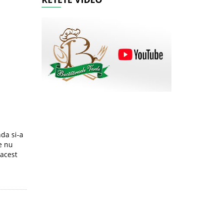
nda si-a
te nu
 acest