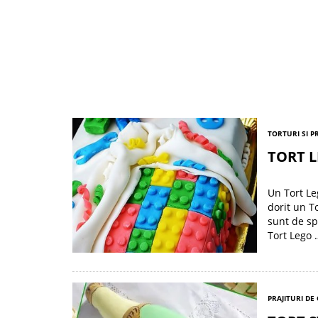
TORTURI SI P
TORT 
Un Tort Le
dorit un T
sunt de sp
Tort Lego 
PRAJITURI DE