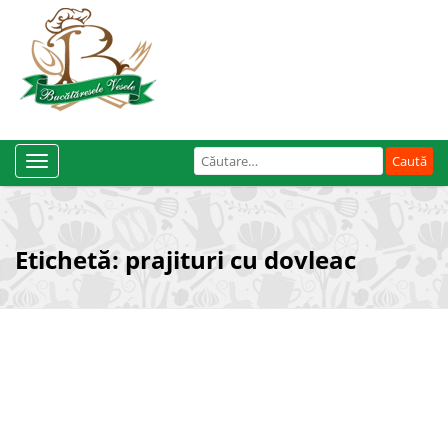
Caută
Toggle
după:
Navigation
Etichetă:
prajituri cu dovleac