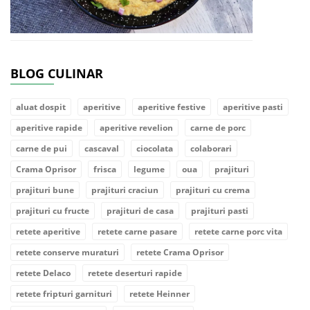
BLOG CULINAR
aluat dospit
aperitive
aperitive festive
aperitive pasti
aperitive rapide
aperitive revelion
carne de porc
carne de pui
cascaval
ciocolata
colaborari
Crama Oprisor
frisca
legume
oua
prajituri
prajituri bune
prajituri craciun
prajituri cu crema
prajituri cu fructe
prajituri de casa
prajituri pasti
retete aperitive
retete carne pasare
retete carne porc vita
retete conserve muraturi
retete Crama Oprisor
retete Delaco
retete deserturi rapide
retete fripturi garnituri
retete Heinner