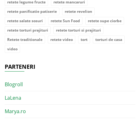
retete legume fructe
retete mancaruri
retete panificatie patiserie
retete revelion
retete salate sosuri
retete Sun Food
retete supe ciorbe
retete torturi prajituri
retete torturi si prajituri
Retete traditionale
retete video
tort
torturi de casa
video
PARTENERI
Blogroll
LaLena
Marya.ro