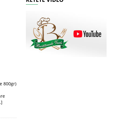
e 800gr)
are
…]