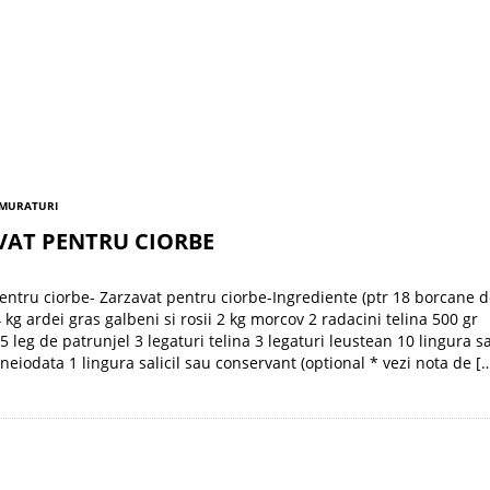
 MURATURI
VAT PENTRU CIORBE
entru ciorbe- Zarzavat pentru ciorbe-Ingrediente (ptr 18 borcane d
4 kg ardei gras galbeni si rosii 2 kg morcov 2 radacini telina 500 gr
5 leg de patrunjel 3 legaturi telina 3 legaturi leustean 10 lingura s
neiodata 1 lingura salicil sau conservant (optional * vezi nota de [