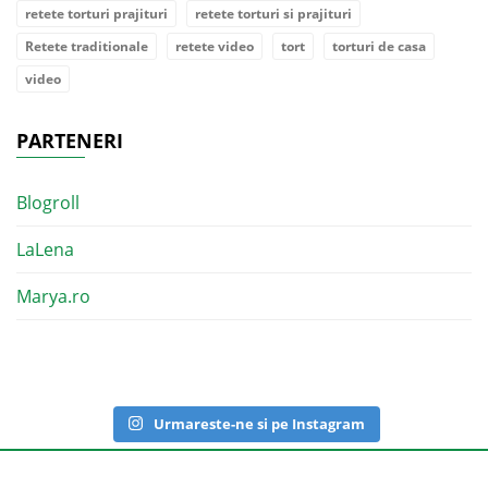
retete torturi prajituri
retete torturi si prajituri
Retete traditionale
retete video
tort
torturi de casa
video
PARTENERI
Blogroll
LaLena
Marya.ro
Urmareste-ne si pe Instagram