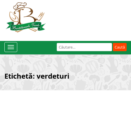
Caută
Toggle
după:
Navigation
Etichetă:
verdeturi