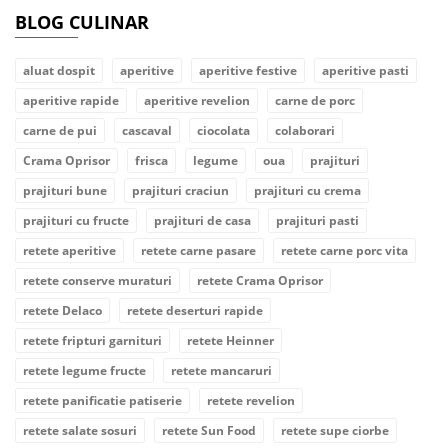
BLOG CULINAR
aluat dospit
aperitive
aperitive festive
aperitive pasti
aperitive rapide
aperitive revelion
carne de porc
carne de pui
cascaval
ciocolata
colaborari
Crama Oprisor
frisca
legume
oua
prajituri
prajituri bune
prajituri craciun
prajituri cu crema
prajituri cu fructe
prajituri de casa
prajituri pasti
retete aperitive
retete carne pasare
retete carne porc vita
retete conserve muraturi
retete Crama Oprisor
retete Delaco
retete deserturi rapide
retete fripturi garnituri
retete Heinner
retete legume fructe
retete mancaruri
retete panificatie patiserie
retete revelion
retete salate sosuri
retete Sun Food
retete supe ciorbe