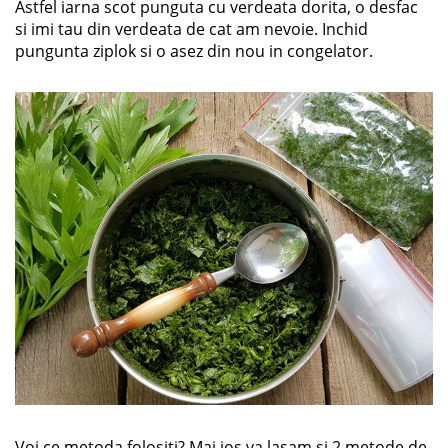
Astfel iarna scot punguta cu verdeata dorita, o desfac
si imi tau din verdeata de cat am nevoie. Inchid
pungunta ziplok si o asez din nou in congelator.
Voi ce metoda folositi? Mai jos va lasam si 2 metode de