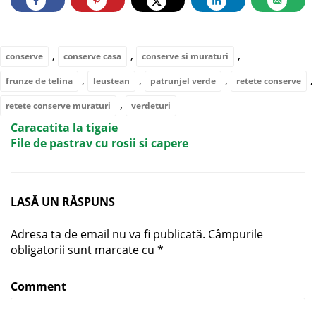
,
,
,
conserve
conserve casa
conserve si muraturi
,
,
,
,
frunze de telina
leustean
patrunjel verde
retete conserve
,
retete conserve muraturi
verdeturi
Caracatita la tigaie
File de pastrav cu rosii si capere
LASĂ UN RĂSPUNS
Adresa ta de email nu va fi publicată.
Câmpurile
obligatorii sunt marcate cu
*
Comment