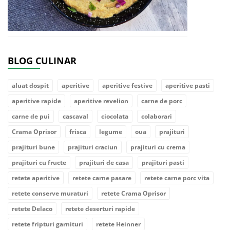
BLOG CULINAR
aluat dospit
aperitive
aperitive festive
aperitive pasti
aperitive rapide
aperitive revelion
carne de porc
carne de pui
cascaval
ciocolata
colaborari
Crama Oprisor
frisca
legume
oua
prajituri
prajituri bune
prajituri craciun
prajituri cu crema
prajituri cu fructe
prajituri de casa
prajituri pasti
retete aperitive
retete carne pasare
retete carne porc vita
retete conserve muraturi
retete Crama Oprisor
retete Delaco
retete deserturi rapide
retete fripturi garnituri
retete Heinner