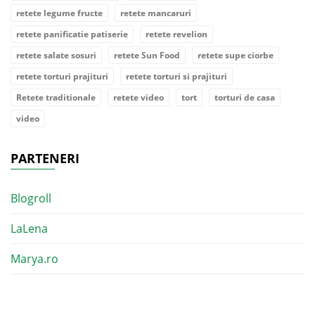
retete legume fructe
retete mancaruri
retete panificatie patiserie
retete revelion
retete salate sosuri
retete Sun Food
retete supe ciorbe
retete torturi prajituri
retete torturi si prajituri
Retete traditionale
retete video
tort
torturi de casa
video
PARTENERI
Blogroll
LaLena
Marya.ro