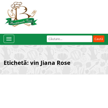
Caută
Toggle
după:
Navigation
Etichetă:
vin Jiana Rose