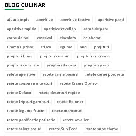
BLOG CULINAR
aluat dospit
aperitive
aperitive festive
aperitive pasti
aperitive rapide
aperitive revelion
carne de porc
carne de pui
cascaval
ciocolata
colaborari
Crama Oprisor
frisca
legume
oua
prajituri
prajituri bune
prajituri craciun
prajituri cu crema
prajituri cu fructe
prajituri de casa
prajituri pasti
retete aperitive
retete carne pasare
retete carne porc vita
retete conserve muraturi
retete Crama Oprisor
retete Delaco
retete deserturi rapide
retete fripturi garnituri
retete Heinner
retete legume fructe
retete mancaruri
retete panificatie patiserie
retete revelion
retete salate sosuri
retete Sun Food
retete supe ciorbe