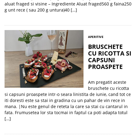
aluat fraged si visine – Ingrediente Aluat fraged560 g faina250
g unt rece ( sau 200 g untura)40 […]
APERITIVE
BRUSCHETE
CU RICOTTA SI
CAPSUNI
PROASPETE
​Am pregatit aceste
bruschete cu ricotta
si capsuni proaspete intr-o seara linistita de iunie, cand tot ce
iti doresti este sa stai in gradina cu un pahar de vin rece in
mana. |Nu este genul de reteta la care sa stai cu cantarul in
fata. Frumusetea lor sta tocmai in faptul ca poti adapta totul
[…]