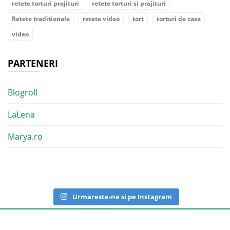
retete torturi prajituri
retete torturi si prajituri
Retete traditionale
retete video
tort
torturi de casa
video
PARTENERI
Blogroll
LaLena
Marya.ro
Urmareste-ne si pe Instagram