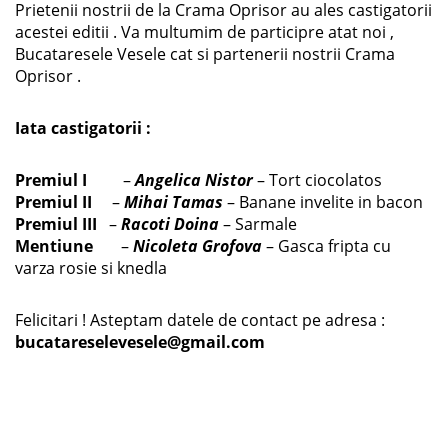
Prietenii nostrii de la Crama Oprisor au ales castigatorii
acestei editii . Va multumim de participre atat noi ,
Bucataresele Vesele cat si partenerii nostrii Crama
Oprisor .
Iata castigatorii :
Premiul I
–
Angelica Nistor
– Tort ciocolatos
Premiul II
–
Mihai Tamas
– Banane invelite in bacon
Premiul III
–
Racoti Doina
– Sarmale
Mentiune
–
Nicoleta Grofova
– Gasca fripta cu
varza rosie si knedla
Felicitari ! Asteptam datele de contact pe adresa :
bucatareselevesele@gmail.com