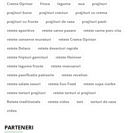
Crama Oprisor
frisca
legume
oua
prajituri
prajituri bune
prajituri craciun
prajituri cu crema
prajituri cu fructe
prajituri de casa
prajituri pasti
retete aperitive
retete carne pasare
retete carne porc vita
retete conserve muraturi
retete Crama Oprisor
retete Delaco
retete deserturi rapide
retete fripturi garnituri
retete Heinner
retete legume fructe
retete mancaruri
retete panificatie patiserie
retete revelion
retete salate sosuri
retete Sun Food
retete supe ciorbe
retete torturi prajituri
retete torturi si prajituri
Retete traditionale
retete video
tort
torturi de casa
video
PARTENERI