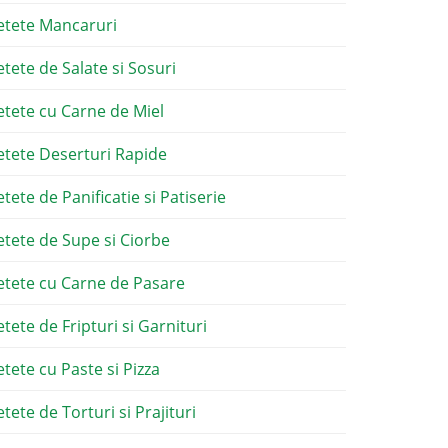
etete Mancaruri
etete de Salate si Sosuri
etete cu Carne de Miel
etete Deserturi Rapide
etete de Panificatie si Patiserie
etete de Supe si Ciorbe
etete cu Carne de Pasare
etete de Fripturi si Garnituri
etete cu Paste si Pizza
tete de Torturi si Prajituri