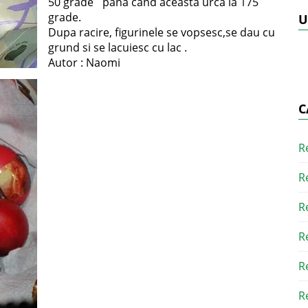
50 grade˚ pana cand aceasta urca la 175
grade.
U
Dupa racire, figurinele se vopsesc,se dau cu
grund si se lacuiesc cu lac .
Autor : Naomi
C
R
R
R
R
R
R