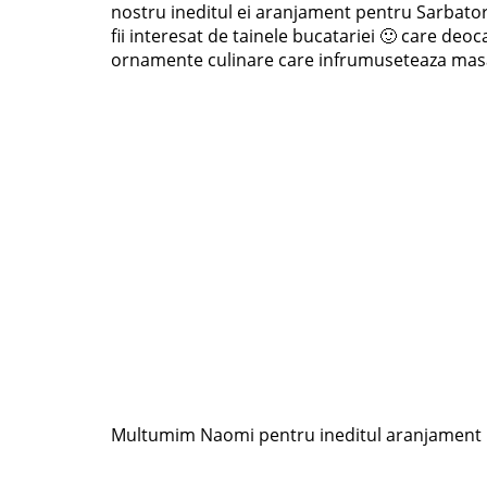
nostru ineditul ei aranjament pentru Sarbatoril
fii interesat de tainele bucatariei 🙂 care deo
ornamente culinare care infrumuseteaza masa d
Multumim Naomi pentru ineditul aranjament . T