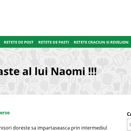
RETETE DE POST
RETETE DE PASTI
RETETE CRACIUN SI REVELION
te al lui Naomi !!!
erse
C
anisori doreste sa impartaseasca prin intermediul