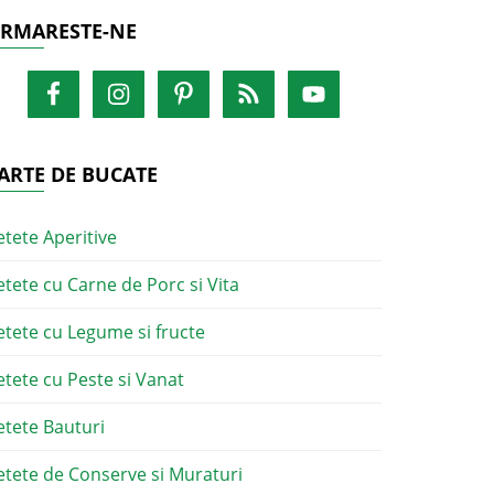
RMARESTE-NE
ARTE DE BUCATE
etete Aperitive
etete cu Carne de Porc si Vita
etete cu Legume si fructe
etete cu Peste si Vanat
etete Bauturi
etete de Conserve si Muraturi