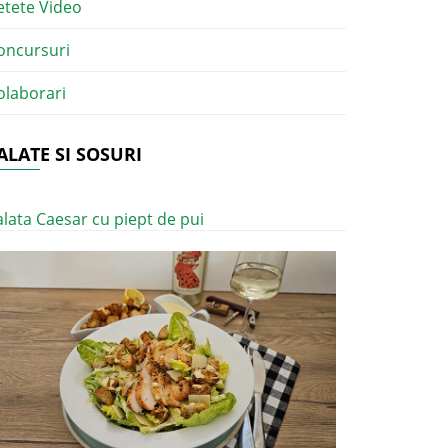
etete Video
oncursuri
olaborari
ALATE SI SOSURI
alata Caesar cu piept de pui