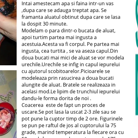
Intai amestecam apa si faina intr-un vas
,dupa care se adauga treptat apa. Se
framanta aluatul obtinut dupa care se lasa
la dospit 30 minute.
Modelam o para dintr-o bucata de aluat,
apoi turtim partea mai ingusta a
acestuia.Acesta va fi corpul. Pe partea mai
ingusta, cea turtita , se va aseza capul.Din
doua bucati mai mici de aluat se vor modela
urechile.Urechile se infig in capul iepurelui
cu ajutorul scobitoarelor.Picioarele se
modeleaza prin rasucirea a doua bucati
alungite de aluat. Bratele se realizeaza in
acelasi mod.Le lipim de trunchiul iepurelui
dandu-le forma dorita de noi .
Coacerea este de fapt un proces de
uscare.Se pot lasa la uscat 2-3 zile sau se
pot pune la cuptor timp de 2 ore. Figurinele
se pun pe raftul de jos al cuptorului la 75
grade, marind temperatura la fiecare ora cu