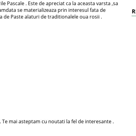
e Pascale . Este de apreciat ca la aceasta varsta ,sa
camdata se materializeaza prin interesul fata de
R
e Paste alaturi de traditionalele oua rosii .
e mai asteptam cu noutati la fel de interesante .