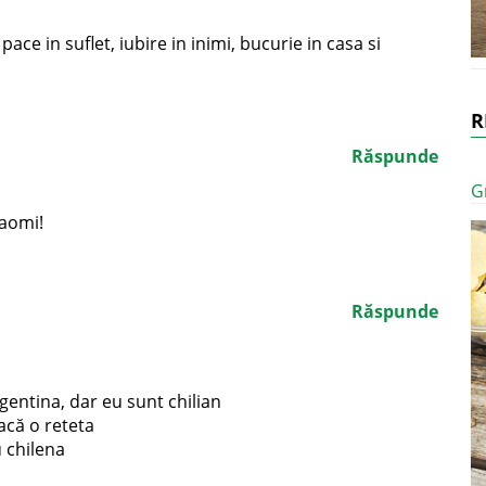
ace in suflet, iubire in inimi, bucurie in casa si
R
Răspunde
G
Naomi!
Răspunde
entina, dar eu sunt chilian
facă o reteta
u chilena