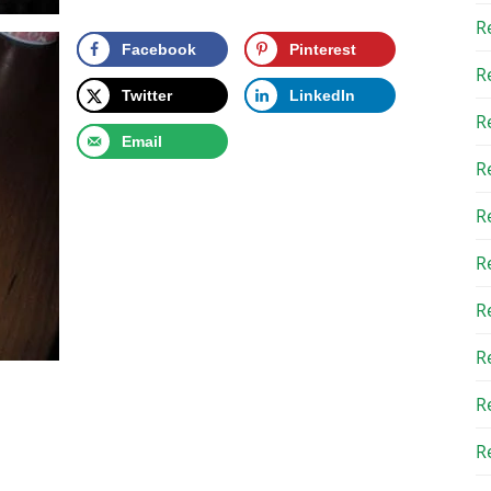
R
Facebook
Pinterest
R
Twitter
LinkedIn
R
Email
R
R
R
R
R
R
Re