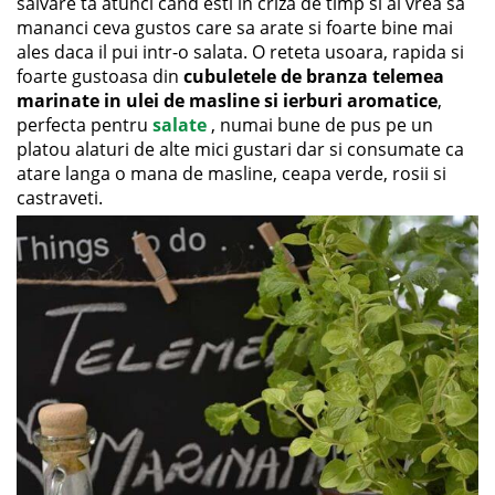
salvare ta atunci cand esti in criza de timp si ai vrea sa
mananci ceva gustos care sa arate si foarte bine mai
ales daca il pui intr-o salata. O reteta usoara, rapida si
foarte gustoasa din
cubuletele de branza telemea
marinate in ulei de masline si ierburi aromatice
,
perfecta pentru
salate
, numai bune de pus pe un
platou alaturi de alte mici gustari dar si consumate ca
atare langa o mana de masline, ceapa verde, rosii si
castraveti.