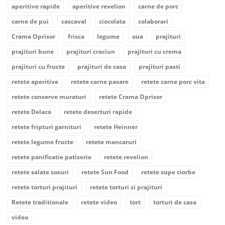
aperitive rapide
aperitive revelion
carne de porc
carne de pui
cascaval
ciocolata
colaborari
Crama Oprisor
frisca
legume
oua
prajituri
prajituri bune
prajituri craciun
prajituri cu crema
prajituri cu fructe
prajituri de casa
prajituri pasti
retete aperitive
retete carne pasare
retete carne porc vita
retete conserve muraturi
retete Crama Oprisor
retete Delaco
retete deserturi rapide
retete fripturi garnituri
retete Heinner
retete legume fructe
retete mancaruri
retete panificatie patiserie
retete revelion
retete salate sosuri
retete Sun Food
retete supe ciorbe
retete torturi prajituri
retete torturi si prajituri
Retete traditionale
retete video
tort
torturi de casa
video