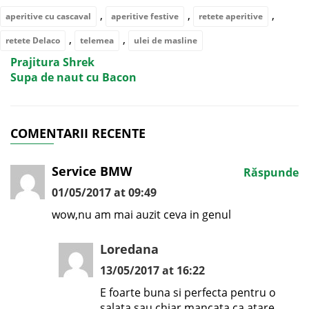
,
,
,
aperitive cu cascaval
aperitive festive
retete aperitive
,
,
retete Delaco
telemea
ulei de masline
Prajitura Shrek
Supa de naut cu Bacon
COMENTARII RECENTE
Service BMW
Răspunde
01/05/2017 at 09:49
wow,nu am mai auzit ceva in genul
Loredana
13/05/2017 at 16:22
E foarte buna si perfecta pentru o
salata sau chiar mancata ca atare