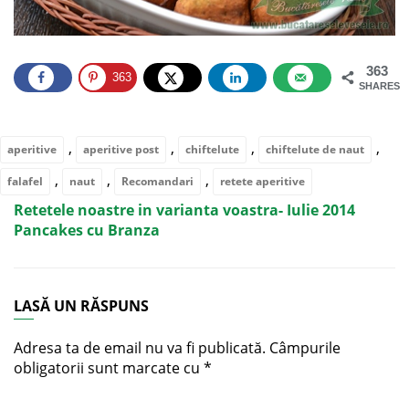
363
363
SHARES
,
,
,
,
aperitive
aperitive post
chiftelute
chiftelute de naut
,
,
,
falafel
naut
Recomandari
retete aperitive
Retetele noastre in varianta voastra- Iulie 2014
Pancakes cu Branza
LASĂ UN RĂSPUNS
Adresa ta de email nu va fi publicată.
Câmpurile
obligatorii sunt marcate cu
*