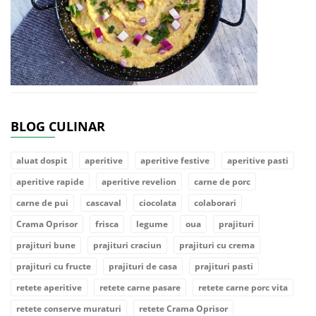
BLOG CULINAR
aluat dospit
aperitive
aperitive festive
aperitive pasti
aperitive rapide
aperitive revelion
carne de porc
carne de pui
cascaval
ciocolata
colaborari
Crama Oprisor
frisca
legume
oua
prajituri
prajituri bune
prajituri craciun
prajituri cu crema
prajituri cu fructe
prajituri de casa
prajituri pasti
retete aperitive
retete carne pasare
retete carne porc vita
retete conserve muraturi
retete Crama Oprisor