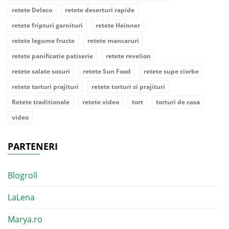
retete Delaco
retete deserturi rapide
retete fripturi garnituri
retete Heinner
retete legume fructe
retete mancaruri
retete panificatie patiserie
retete revelion
retete salate sosuri
retete Sun Food
retete supe ciorbe
retete torturi prajituri
retete torturi si prajituri
Retete traditionale
retete video
tort
torturi de casa
video
PARTENERI
Blogroll
LaLena
Marya.ro