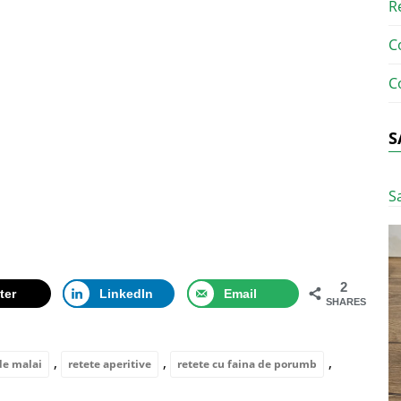
R
C
C
S
S
2
ter
LinkedIn
Email
SHARES
,
,
,
de malai
retete aperitive
retete cu faina de porumb