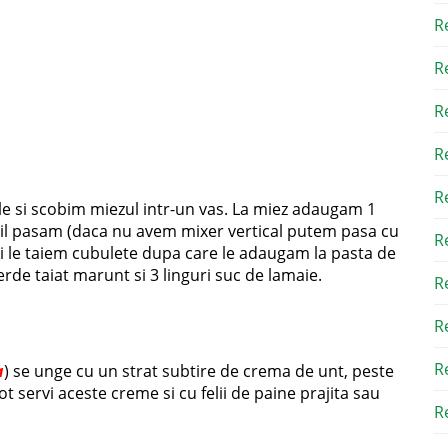
R
R
R
R
R
 si scobim miezul intr-un vas. La miez adaugam 1
al il pasam (daca nu avem mixer vertical putem pasa cu
R
si le taiem cubulete dupa care le adaugam la pasta de
de taiat marunt si 3 linguri suc de lamaie.
R
R
R
a
) se unge cu un strat subtire de crema de unt, peste
 servi aceste creme si cu felii de paine prajita sau
Re