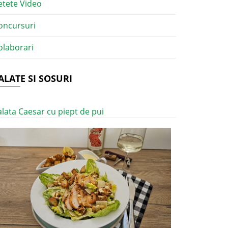
etete Video
oncursuri
olaborari
ALATE SI SOSURI
alata Caesar cu piept de pui