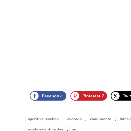
Facebook
Pinterest
2
Twit
,
,
,
aperitive revelion
avocado
condimente
faina 
,
retete valentine day
unt