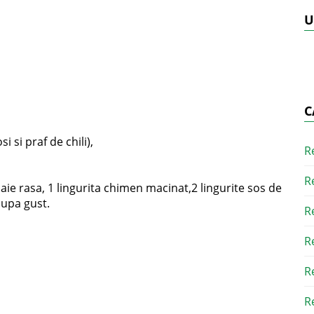
U
C
i si praf de chili),
R
R
aie rasa, 1 lingurita chimen macinat,2 lingurite sos de
 dupa gust.
R
R
R
R