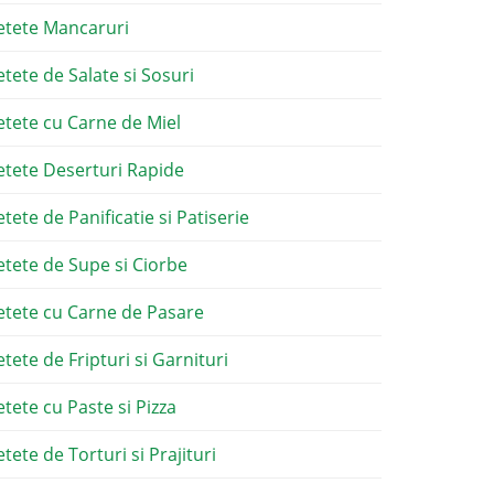
etete Mancaruri
etete de Salate si Sosuri
etete cu Carne de Miel
etete Deserturi Rapide
etete de Panificatie si Patiserie
etete de Supe si Ciorbe
etete cu Carne de Pasare
etete de Fripturi si Garnituri
etete cu Paste si Pizza
tete de Torturi si Prajituri