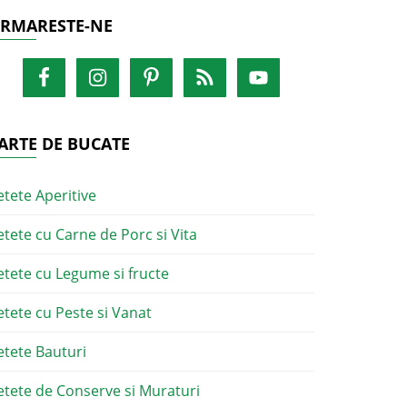
RMARESTE-NE
ARTE DE BUCATE
etete Aperitive
etete cu Carne de Porc si Vita
etete cu Legume si fructe
etete cu Peste si Vanat
etete Bauturi
etete de Conserve si Muraturi