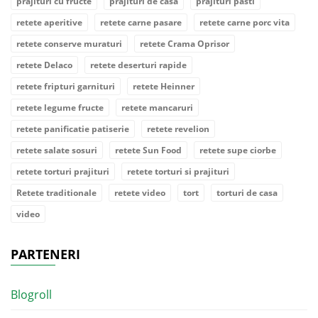
prajituri cu fructe
prajituri de casa
prajituri pasti
retete aperitive
retete carne pasare
retete carne porc vita
retete conserve muraturi
retete Crama Oprisor
retete Delaco
retete deserturi rapide
retete fripturi garnituri
retete Heinner
retete legume fructe
retete mancaruri
retete panificatie patiserie
retete revelion
retete salate sosuri
retete Sun Food
retete supe ciorbe
retete torturi prajituri
retete torturi si prajituri
Retete traditionale
retete video
tort
torturi de casa
video
PARTENERI
Blogroll