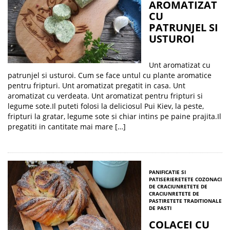
AROMATIZAT
CU
PATRUNJEL SI
USTUROI
Unt aromatizat cu
patrunjel si usturoi. Cum se face untul cu plante aromatice
pentru fripturi. Unt aromatizat pregatit in casa. Unt
aromatizat cu verdeata. Unt aromatizat pentru fripturi si
legume sote.Il puteti folosi la deliciosul Pui Kiev, la peste,
fripturi la gratar, legume sote si chiar intins pe paine prajita.Il
pregatiti in cantitate mai mare […]
PANIFICATIE SI
PATISERIE
RETETE COZONACI
DE CRACIUN
RETETE DE
CRACIUN
RETETE DE
PASTI
RETETE TRADITIONALE
DE PASTI
COLACEI CU