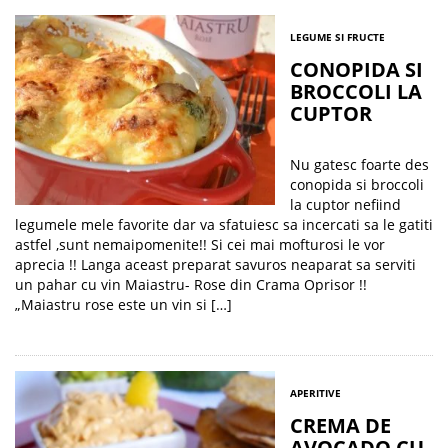
LEGUME SI FRUCTE
CONOPIDA SI
BROCCOLI LA
CUPTOR
Nu gatesc foarte des
conopida si broccoli
la cuptor nefiind
legumele mele favorite dar va sfatuiesc sa incercati sa le gatiti
astfel ,sunt nemaipomenite!! Si cei mai mofturosi le vor
aprecia !! Langa aceast preparat savuros neaparat sa serviti
un pahar cu vin Maiastru- Rose din Crama Oprisor !!
„Maiastru rose este un vin si […]
APERITIVE
CREMA DE
AVOCADO CU