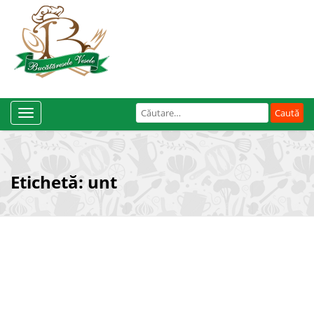
Caută
Toggle
după:
Navigation
Etichetă:
unt