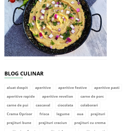
BLOG CULINAR
aluat dospit
aperitive
aperitive festive
aperitive pasti
aperitive rapide
aperitive revelion
carne de porc
carne de pui
cascaval
ciocolata
colaborari
Crama Oprisor
frisca
legume
oua
prajituri
prajituri bune
prajituri craciun
prajituri cu crema