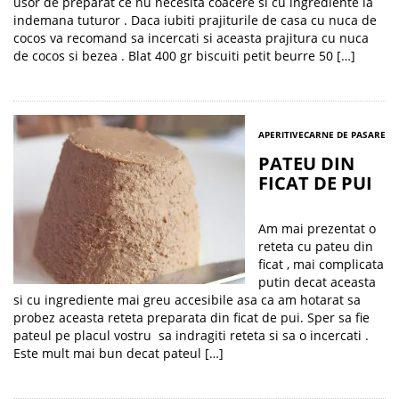
usor de preparat ce nu necesita coacere si cu ingrediente la
indemana tuturor . Daca iubiti prajiturile de casa cu nuca de
cocos va recomand sa incercati si aceasta prajitura cu nuca
de cocos si bezea . Blat 400 gr biscuiti petit beurre 50 […]
APERITIVE
CARNE DE PASARE
PATEU DIN
FICAT DE PUI
Am mai prezentat o
reteta cu pateu din
ficat , mai complicata
putin decat aceasta
si cu ingrediente mai greu accesibile asa ca am hotarat sa
probez aceasta reteta preparata din ficat de pui. Sper sa fie
pateul pe placul vostru sa indragiti reteta si sa o incercati .
Este mult mai bun decat pateul […]