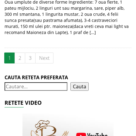
Oua umplute de diverse forme Ingrediente: 7 oua fierte, 1
pateu mijlociu, 2 linguri unt sau margarina, sare, piper alb,
300 ml smantana, 1 lingurita mustar, 2 oua crude, 4 felii
sunca presata(sau pastrama afumata), 3-4 castraveciori
murati, 150 ml ulei ptr. maioneza(daca vreti ceva mai light va
recomand Maioneza din Lapte), 1 praf de […]
1
2
3
Next
CAUTA RETETA PREFERATA
Cauta
RETETE VIDEO