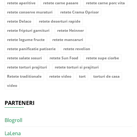
retete aperitive
retete carne pasare
retete carne porc vita
retete conserve muraturi
retete Crama Oprisor
retete Delaco
retete deserturi rapide
retete fripturi garnituri
retete Heinner
retete legume fructe
retete mancaruri
retete panificatie patiserie
retete revelion
retete salate sosuri
retete Sun Food
retete supe ciorbe
retete torturi prajituri
retete torturi si prajituri
Retete traditionale
retete video
tort
torturi de casa
video
PARTENERI
Blogroll
LaLena