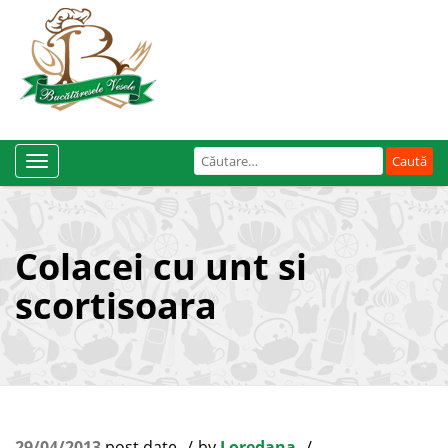
Caută
Toggle
după:
Navigation
Colacei cu unt si
scortisoara
29/04/2013
post date
by
Loredana