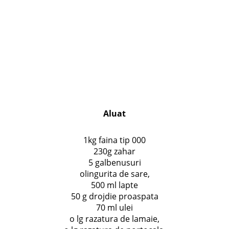
Aluat
1kg faina tip 000
230g zahar
5 galbenusuri
olingurita de sare,
500 ml lapte
50 g drojdie proaspata
70 ml ulei
o lg razatura de lamaie,