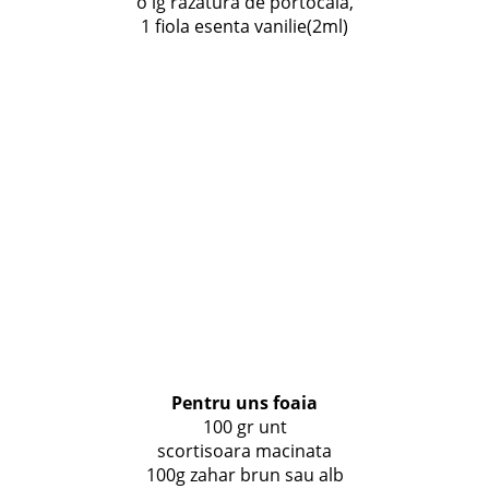
o lg razatura de portocala,
1 fiola esenta vanilie(2ml)
Pentru uns foaia
100 gr unt
scortisoara macinata
100g zahar brun sau alb