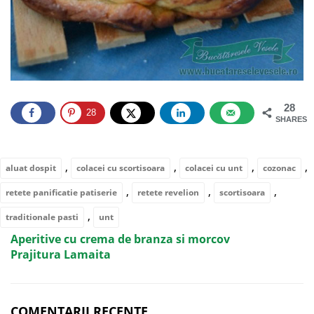
28
28
SHARES
,
,
,
,
aluat dospit
colacei cu scortisoara
colacei cu unt
cozonac
,
,
,
retete panificatie patiserie
retete revelion
scortisoara
,
traditionale pasti
unt
Aperitive cu crema de branza si morcov
Prajitura Lamaita
COMENTARII RECENTE