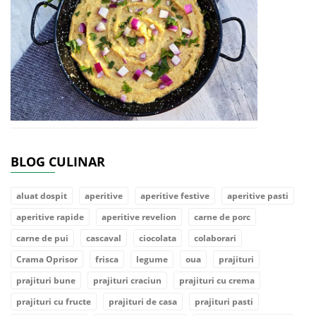
BLOG CULINAR
aluat dospit
aperitive
aperitive festive
aperitive pasti
aperitive rapide
aperitive revelion
carne de porc
carne de pui
cascaval
ciocolata
colaborari
Crama Oprisor
frisca
legume
oua
prajituri
prajituri bune
prajituri craciun
prajituri cu crema
prajituri cu fructe
prajituri de casa
prajituri pasti