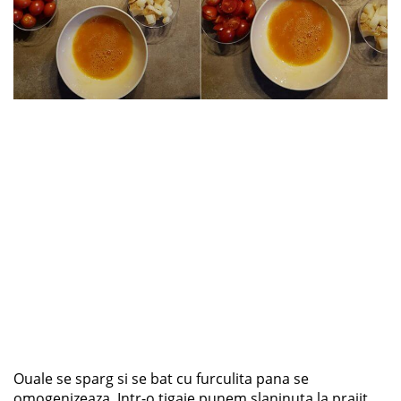
Ouale se sparg si se bat cu furculita pana se
omogenizeaza. Intr-o tigaie punem slaninuta la prajit.