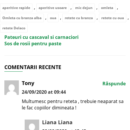
,
,
,
,
aperitive rapide
aperitive usoare
mic dejun
omleta
,
,
,
,
Omleta cu branza alba
oua
retete cu branza
retete cu oua
retete Delaco
Pateuri cu cascaval si carnaciori
Sos de rosii pentru paste
COMENTARII RECENTE
Tony
Răspunde
24/09/2020 at 09:44
Multumesc pentru reteta , trebuie neaparat sa
le fac copiilor dimineata !
Liana Liana