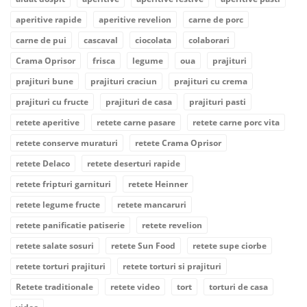
aperitive rapide
aperitive revelion
carne de porc
carne de pui
cascaval
ciocolata
colaborari
Crama Oprisor
frisca
legume
oua
prajituri
prajituri bune
prajituri craciun
prajituri cu crema
prajituri cu fructe
prajituri de casa
prajituri pasti
retete aperitive
retete carne pasare
retete carne porc vita
retete conserve muraturi
retete Crama Oprisor
retete Delaco
retete deserturi rapide
retete fripturi garnituri
retete Heinner
retete legume fructe
retete mancaruri
retete panificatie patiserie
retete revelion
retete salate sosuri
retete Sun Food
retete supe ciorbe
retete torturi prajituri
retete torturi si prajituri
Retete traditionale
retete video
tort
torturi de casa