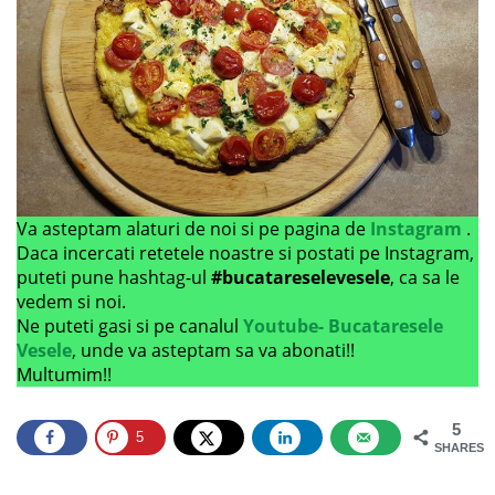
Va asteptam alaturi de noi si pe pagina de
Instagram
.
Daca incercati retetele noastre si postati pe Instagram,
puteti pune hashtag-ul
#bucatareselevesele
, ca sa le
vedem si noi.
Ne puteti gasi si pe canalul
Youtube- Bucataresele
Vesele
, unde va asteptam sa va abonati!!
Multumim!!
5
5
SHARES