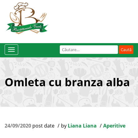
Caută
Toggle
după:
Navigation
Omleta cu branza alba
24/09/2020
post date
by
Liana Liana
Aperitive