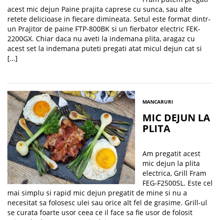
acest mic dejun Paine prajita caprese cu sunca, sau alte
retete delicioase in fiecare dimineata. Setul este format dintr-
un Prajitor de paine FTP-800BK si un fierbator electric FEK-
2200GX. Chiar daca nu aveti la indemana plita, aragaz cu
acest set la indemana puteti pregati atat micul dejun cat si
[…]
MANCARURI
MIC DEJUN LA
PLITA
Am pregatit acest
mic dejun la plita
electrica, Grill Fram
FEG-F2500SL. Este cel
mai simplu si rapid mic dejun pregatit de mine si nu a
necesitat sa folosesc ulei sau orice alt fel de grasime. Grill-ul
se curata foarte usor ceea ce il face sa fie usor de folosit