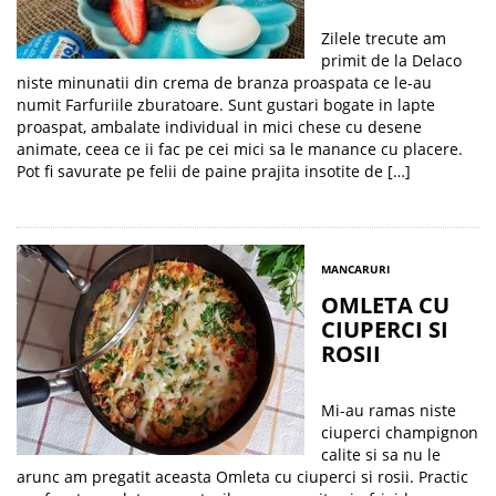
Zilele trecute am
primit de la Delaco
niste minunatii din crema de branza proaspata ce le-au
numit Farfuriile zburatoare. Sunt gustari bogate in lapte
proaspat, ambalate individual in mici chese cu desene
animate, ceea ce ii fac pe cei mici sa le manance cu placere.
Pot fi savurate pe felii de paine prajita insotite de […]
MANCARURI
OMLETA CU
CIUPERCI SI
ROSII
Mi-au ramas niste
ciuperci champignon
calite si sa nu le
arunc am pregatit aceasta Omleta cu ciuperci si rosii. Practic