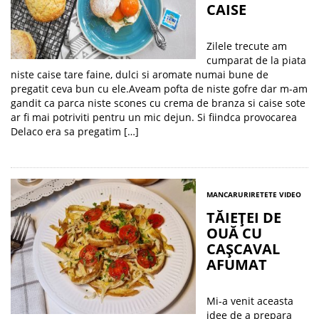
CAISE
Zilele trecute am
cumparat de la piata
niste caise tare faine, dulci si aromate numai bune de
pregatit ceva bun cu ele.Aveam pofta de niste gofre dar m-am
gandit ca parca niste scones cu crema de branza si caise sote
ar fi mai potriviti pentru un mic dejun. Si fiindca provocarea
Delaco era sa pregatim […]
MANCARURI
RETETE VIDEO
TĂIEȚEI DE
OUĂ CU
CAȘCAVAL
AFUMAT
Mi-a venit aceasta
idee de a prepara