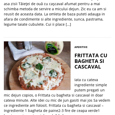
asa zisii Tăieței de ouă cu cașcaval afumat pentru a mai
schimba metoda de servire a micului dejun. Zic eu ca am si
reusit de aceasta data. La omleta de baza puteti adauga in
afara de condimente si alte ingrediente, sunca, pastrama,
legume taiate cubulete. Cui ii place […]
APERITIVE
FRITTATA CU
BAGHETA SI
CASCAVAL
Iata cu cateva
ingrediente simple
putem pregati un
mic dejun copios, o Frittata cu bagheta si cascaval in doar
cateva minute. Alte idei cu mic de jun gasiti mai jos Sa vedem
ce ingrediente am folosit. Frittata cu bagheta si cascaval –
Ingrediente 1 bagheta de paine2-3 fire de ceapa verde1