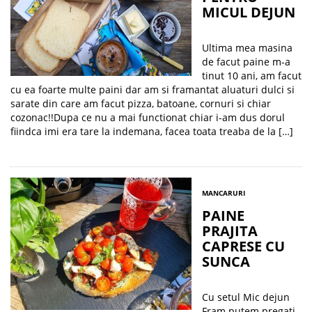
MICUL DEJUN
Ultima mea masina
de facut paine m-a
tinut 10 ani, am facut
cu ea foarte multe paini dar am si framantat aluaturi dulci si
sarate din care am facut pizza, batoane, cornuri si chiar
cozonac!!Dupa ce nu a mai functionat chiar i-am dus dorul
fiindca imi era tare la indemana, facea toata treaba de la […]
MANCARURI
PAINE
PRAJITA
CAPRESE CU
SUNCA
Cu setul Mic dejun
Fram putem pregati