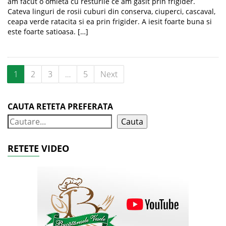
am facut o omleta cu resturile ce am gasit prin frigider.
Cateva linguri de rosii cuburi din conserva, ciuperci, cascaval,
ceapa verde ratacita si ea prin frigider. A iesit foarte buna si
este foarte satioasa. […]
1
2
3
…
5
Next
CAUTA RETETA PREFERATA
Cauta
RETETE VIDEO