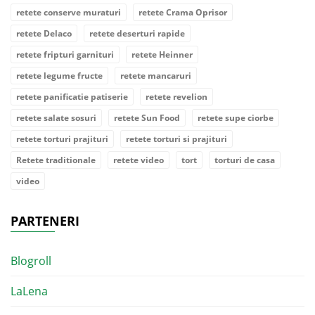
retete conserve muraturi
retete Crama Oprisor
retete Delaco
retete deserturi rapide
retete fripturi garnituri
retete Heinner
retete legume fructe
retete mancaruri
retete panificatie patiserie
retete revelion
retete salate sosuri
retete Sun Food
retete supe ciorbe
retete torturi prajituri
retete torturi si prajituri
Retete traditionale
retete video
tort
torturi de casa
video
PARTENERI
Blogroll
LaLena