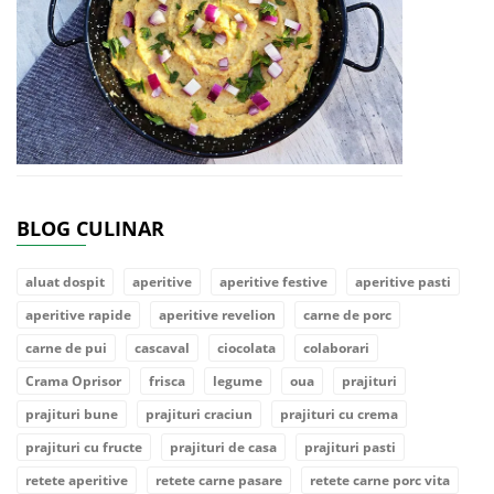
BLOG CULINAR
aluat dospit
aperitive
aperitive festive
aperitive pasti
aperitive rapide
aperitive revelion
carne de porc
carne de pui
cascaval
ciocolata
colaborari
Crama Oprisor
frisca
legume
oua
prajituri
prajituri bune
prajituri craciun
prajituri cu crema
prajituri cu fructe
prajituri de casa
prajituri pasti
retete aperitive
retete carne pasare
retete carne porc vita