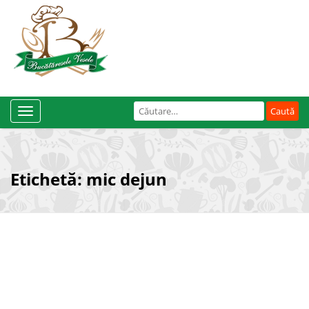
Caută
Toggle
după:
Navigation
Etichetă:
mic dejun