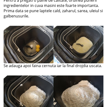
Pentru a pregati o paine de calitate, ordinea punerii
ingredientelor in cuva masini este foarte importanta.
Prima data se pune laptele cald, zaharul, sarea, uleiul si
galbenusurile.
Se adauga apoi faina cernuta iar la final drojdia uscata.