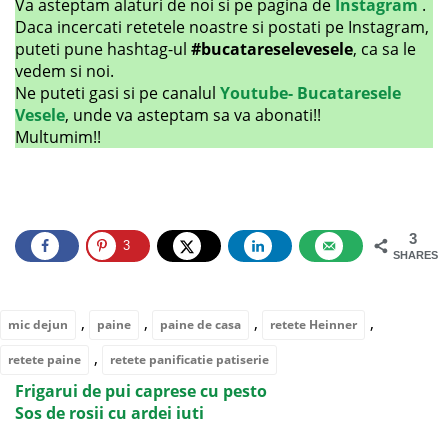
Va asteptam alaturi de noi si pe pagina de
Instagram
.
Daca incercati retetele noastre si postati pe Instagram,
puteti pune hashtag-ul
#bucatareselevesele
, ca sa le
vedem si noi.
Ne puteti gasi si pe canalul
Youtube- Bucataresele
Vesele
, unde va asteptam sa va abonati!!
Multumim!!
3
3
SHARES
,
,
,
,
mic dejun
paine
paine de casa
retete Heinner
,
retete paine
retete panificatie patiserie
Frigarui de pui caprese cu pesto
Sos de rosii cu ardei iuti