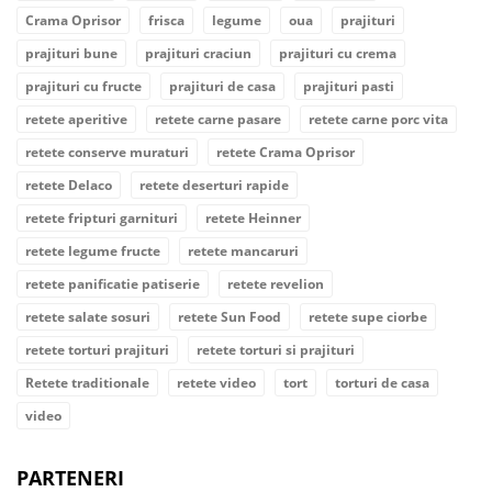
Crama Oprisor
frisca
legume
oua
prajituri
prajituri bune
prajituri craciun
prajituri cu crema
prajituri cu fructe
prajituri de casa
prajituri pasti
retete aperitive
retete carne pasare
retete carne porc vita
retete conserve muraturi
retete Crama Oprisor
retete Delaco
retete deserturi rapide
retete fripturi garnituri
retete Heinner
retete legume fructe
retete mancaruri
retete panificatie patiserie
retete revelion
retete salate sosuri
retete Sun Food
retete supe ciorbe
retete torturi prajituri
retete torturi si prajituri
Retete traditionale
retete video
tort
torturi de casa
video
PARTENERI