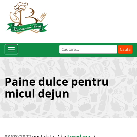
Caută
Toggle
după:
Navigation
Paine dulce pentru
micul dejun
03/08/2022
post date
by
Loredana