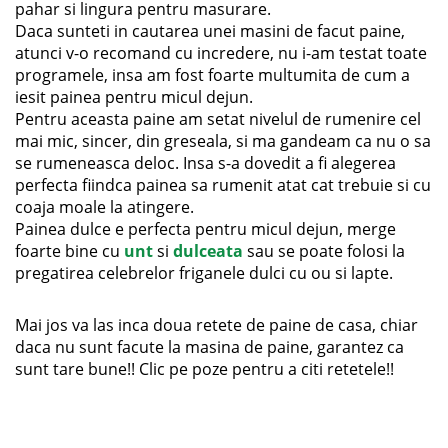
pahar si lingura pentru masurare.
Daca sunteti in cautarea unei masini de facut paine,
atunci v-o recomand cu incredere, nu i-am testat toate
programele, insa am fost foarte multumita de cum a
iesit painea pentru micul dejun.
Pentru aceasta paine am setat nivelul de rumenire cel
mai mic, sincer, din greseala, si ma gandeam ca nu o sa
se rumeneasca deloc. Insa s-a dovedit a fi alegerea
perfecta fiindca painea sa rumenit atat cat trebuie si cu
coaja moale la atingere.
Painea dulce e perfecta pentru micul dejun, merge
foarte bine cu
unt
si
dulceata
sau se poate folosi la
pregatirea celebrelor friganele dulci cu ou si lapte.
Mai jos va las inca doua retete de paine de casa, chiar
daca nu sunt facute la masina de paine, garantez ca
sunt tare bune!! Clic pe poze pentru a citi retetele!!