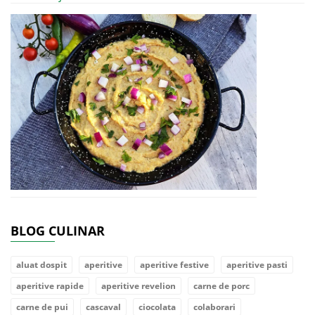
BLOG CULINAR
aluat dospit
aperitive
aperitive festive
aperitive pasti
aperitive rapide
aperitive revelion
carne de porc
carne de pui
cascaval
ciocolata
colaborari