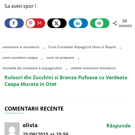
Sa aveti spor !
34
34
SHARES
,
,
conserve si muraturi
Cum Curatam Arpagicul Usor si Rapid
,
,
cum curatam ceapa
cum se prepara
,
metoda de curatare a arpagicului
retete conserve muraturi
Rulouri din Zucchini si Branza Pufoasa cu Verdeata
Ceapa Murata in Otet
COMENTARII RECENTE
olivia
Răspunde
25/09/2015 at 15:58