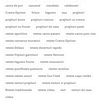
carne de pui
cascaval
ciocolata
colaborari
Crama Oprisor
frisca
legume
oua
prajituri
prajituri bune
prajituri craciun
prajituri cu crema
prajituri cu fructe
prajituri de casa
prajituri pasti
retete aperitive
retete carne pasare
retete carne porc vita
retete conserve muraturi
retete Crama Oprisor
retete Delaco
retete deserturi rapide
retete fripturi garnituri
retete Heinner
retete legume fructe
retete mancaruri
retete panificatie patiserie
retete revelion
retete salate sosuri
retete Sun Food
retete supe ciorbe
retete torturi prajituri
retete torturi si prajituri
Retete traditionale
retete video
tort
torturi de casa
video