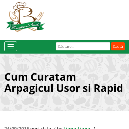
Caută
Toggle
după:
Navigation
Cum Curatam
Arpagicul Usor si Rapid
24/09/2015
post date
by
Liana Liana