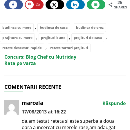
25
25
SHARES
,
,
,
budinca cu mere
budinca de casa
budinca de orez
,
,
,
prajitura cu mere
prajituri bune
prajituri de casa
,
retete deserturi rapide
retete torturi prajituri
Concurs: Blog Chef cu Nutriday
Rata pe varza
COMENTARII RECENTE
marcela
Răspunde
17/08/2013 at 16:22
da,am testat reteta si este superba.a doua
oara a incercat cu merele rase,am adaugat