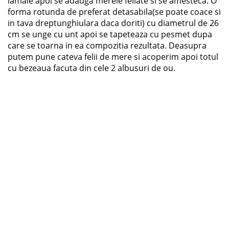
lamaie apoi se adauga merele feliate si se amesteca. O
forma rotunda de preferat detasabila(se poate coace si
in tava dreptunghiulara daca doriti) cu diametrul de 26
cm se unge cu unt apoi se tapeteaza cu pesmet dupa
care se toarna in ea compozitia rezultata. Deasupra
putem pune cateva felii de mere si acoperim apoi totul
cu bezeaua facuta din cele 2 albusuri de ou.