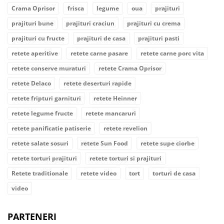
Crama Oprisor
frisca
legume
oua
prajituri
prajituri bune
prajituri craciun
prajituri cu crema
prajituri cu fructe
prajituri de casa
prajituri pasti
retete aperitive
retete carne pasare
retete carne porc vita
retete conserve muraturi
retete Crama Oprisor
retete Delaco
retete deserturi rapide
retete fripturi garnituri
retete Heinner
retete legume fructe
retete mancaruri
retete panificatie patiserie
retete revelion
retete salate sosuri
retete Sun Food
retete supe ciorbe
retete torturi prajituri
retete torturi si prajituri
Retete traditionale
retete video
tort
torturi de casa
video
PARTENERI