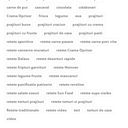
carne de pui
cascaval
ciocolata
colaborari
Crama Oprisor
frisca
legume
oua
prajituri
prajituri bune
prajituri craciun
prajituri cu crema
prajituri cu fructe
prajituri de casa
prajituri pasti
retete aperitive
retete carne pasare
retete carne porc vita
retete conserve muraturi
retete Crama Oprisor
retete Delaco
retete deserturi rapide
retete fripturi garnituri
retete Heinner
retete legume fructe
retete mancaruri
retete panificatie patiserie
retete revelion
retete salate sosuri
retete Sun Food
retete supe ciorbe
retete torturi prajituri
retete torturi si prajituri
Retete traditionale
retete video
tort
torturi de casa
video