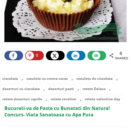
8
8
SHARES
,
,
,
ciocolata
cosulete cu crema cocos
cosulete de ciocolata
,
,
,
deserturi cu ciocolata
deserturi pasti
retete Delaco
,
,
retete deserturi rapide
retete revelion
retete valentine day
Bucurati-va de Paste cu Bunatati din Natura!
Concurs- Viata Sanatoasa cu Apa Pura