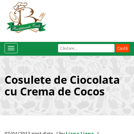
Caută
Toggle
după:
Navigation
Cosulete de Ciocolata
cu Crema de Cocos
07/04/2013
post date
by
Liana Liana