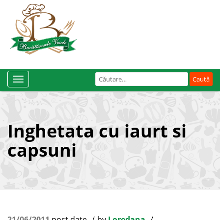
Caută
Toggle
după:
Navigation
Inghetata cu iaurt si
capsuni
21/06/2011
post date
by
Loredana