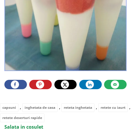
,
,
,
,
capsuni
inghetata de casa
reteta inghetata
retete cu iaurt
retete deserturi rapide
Salata in cosulet