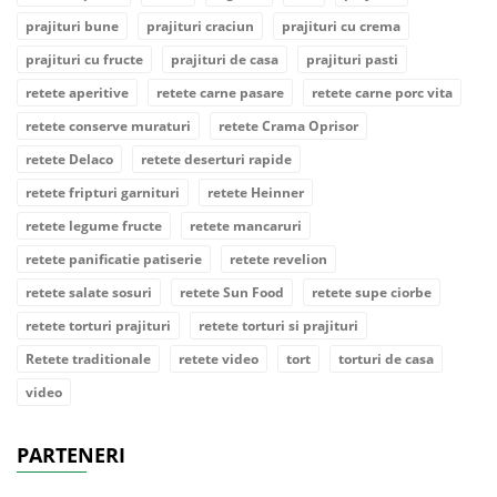
prajituri bune
prajituri craciun
prajituri cu crema
prajituri cu fructe
prajituri de casa
prajituri pasti
retete aperitive
retete carne pasare
retete carne porc vita
retete conserve muraturi
retete Crama Oprisor
retete Delaco
retete deserturi rapide
retete fripturi garnituri
retete Heinner
retete legume fructe
retete mancaruri
retete panificatie patiserie
retete revelion
retete salate sosuri
retete Sun Food
retete supe ciorbe
retete torturi prajituri
retete torturi si prajituri
Retete traditionale
retete video
tort
torturi de casa
video
PARTENERI