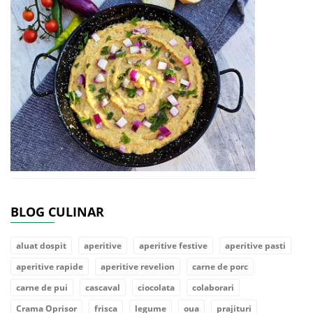
BLOG CULINAR
aluat dospit
aperitive
aperitive festive
aperitive pasti
aperitive rapide
aperitive revelion
carne de porc
carne de pui
cascaval
ciocolata
colaborari
Crama Oprisor
frisca
legume
oua
prajituri