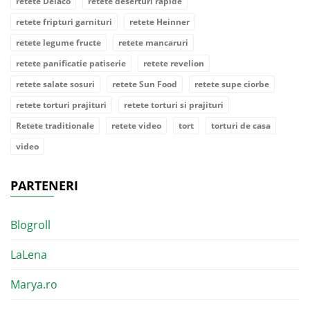
retete Delaco
retete deserturi rapide
retete fripturi garnituri
retete Heinner
retete legume fructe
retete mancaruri
retete panificatie patiserie
retete revelion
retete salate sosuri
retete Sun Food
retete supe ciorbe
retete torturi prajituri
retete torturi si prajituri
Retete traditionale
retete video
tort
torturi de casa
video
PARTENERI
Blogroll
LaLena
Marya.ro