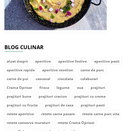
BLOG CULINAR
aluat dospit
aperitive
aperitive festive
aperitive pasti
aperitive rapide
aperitive revelion
carne de porc
carne de pui
cascaval
ciocolata
colaborari
Crama Oprisor
frisca
legume
oua
prajituri
prajituri bune
prajituri craciun
prajituri cu crema
prajituri cu fructe
prajituri de casa
prajituri pasti
retete aperitive
retete carne pasare
retete carne porc vita
retete conserve muraturi
retete Crama Oprisor