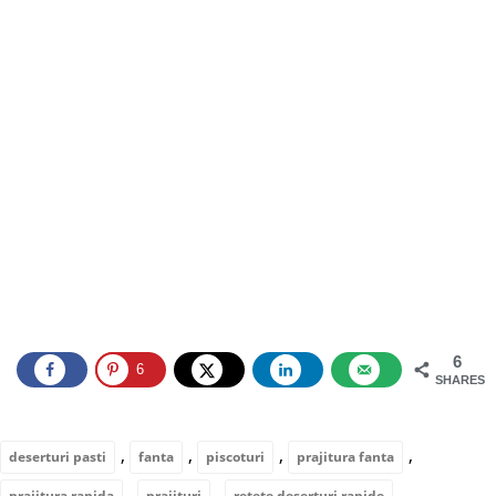
6
6
SHARES
,
,
,
,
deserturi pasti
fanta
piscoturi
prajitura fanta
,
,
prajitura rapida
prajituri
retete deserturi rapide