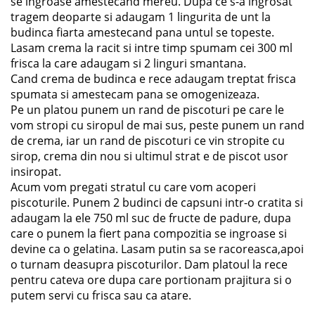
se ingroase amestecand mereu. Dupa ce s-a ingrosat
tragem deoparte si adaugam 1 lingurita de unt la
budinca fiarta amestecand pana untul se topeste.
Lasam crema la racit si intre timp spumam cei 300 ml
frisca la care adaugam si 2 linguri smantana.
Cand crema de budinca e rece adaugam treptat frisca
spumata si amestecam pana se omogenizeaza.
Pe un platou punem un rand de piscoturi pe care le
vom stropi cu siropul de mai sus, peste punem un rand
de crema, iar un rand de piscoturi ce vin stropite cu
sirop, crema din nou si ultimul strat e de piscot usor
insiropat.
Acum vom pregati stratul cu care vom acoperi
piscoturile. Punem 2 budinci de capsuni intr-o cratita si
adaugam la ele 750 ml suc de fructe de padure, dupa
care o punem la fiert pana compozitia se ingroase si
devine ca o gelatina. Lasam putin sa se racoreasca,apoi
o turnam deasupra piscoturilor. Dam platoul la rece
pentru cateva ore dupa care portionam prajitura si o
putem servi cu frisca sau ca atare.