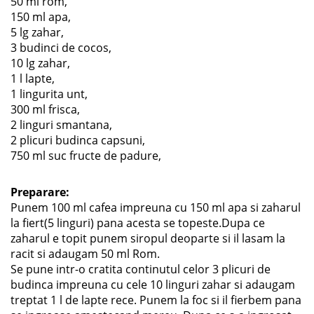
50 ml rom,
150 ml apa,
5 lg zahar,
3 budinci de cocos,
10 lg zahar,
1 l lapte,
1 lingurita unt,
300 ml frisca,
2 linguri smantana,
2 plicuri budinca capsuni,
750 ml suc fructe de padure,
Preparare:
Punem 100 ml cafea impreuna cu 150 ml apa si zaharul
la fiert(5 linguri) pana acesta se topeste.Dupa ce
zaharul e topit punem siropul deoparte si il lasam la
racit si adaugam 50 ml Rom.
Se pune intr-o cratita continutul celor 3 plicuri de
budinca impreuna cu cele 10 linguri zahar si adaugam
treptat 1 l de lapte rece. Punem la foc si il fierbem pana