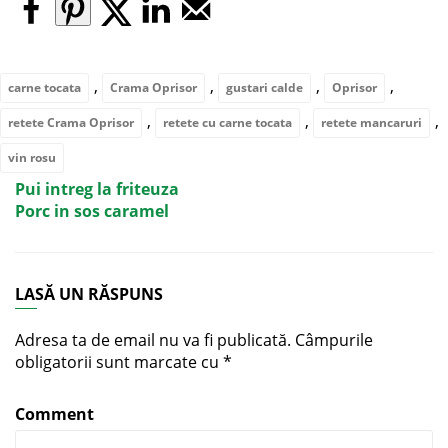
,
,
,
,
carne tocata
Crama Oprisor
gustari calde
Oprisor
,
,
,
retete Crama Oprisor
retete cu carne tocata
retete mancaruri
vin rosu
Pui intreg la friteuza
Porc in sos caramel
LASĂ UN RĂSPUNS
Adresa ta de email nu va fi publicată.
Câmpurile
obligatorii sunt marcate cu
*
Comment