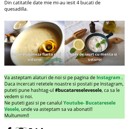
Din catitatile date mie mi-au iesit 4 bucati de
quesadilla.
Sos de maio
neza fiarta cu
Sos de iaurt cu menta si
usturoi
usturoi
Va asteptam alaturi de noi si pe pagina de
Instagram
.
Daca incercati retetele noastre si postati pe Instagram,
puteti pune hashtag-ul
#bucatareselevesele
, ca sa le
vedem si noi.
Ne puteti gasi si pe canalul
Youtube- Bucataresele
Vesele
, unde va asteptam sa va abonati!!
Multumim!!