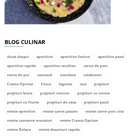
BLOG CULINAR
aluat dospit
aperitive
aperitive festive
aperitive pasti
aperitive rapide
aperitive revelion
carne de porc
carne de pui
cascaval
ciocolata
colaborari
Crama Oprisor
frisca
legume
oua
prajituri
prajituri bune
prajituri craciun
prajituri cu crema
prajituri cu fructe
prajituri de casa
prajituri pasti
retete aperitive
retete carne pasare
retete carne porc vita
retete conserve muraturi
retete Crama Oprisor
retete Delaco
retete deserturi rapide