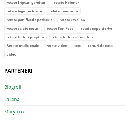
retete fripturi garnituri
retete Heinner
retete legume fructe
retete mancaruri
retete panificatie patiserie
retete revelion
retete salate sosuri
retete Sun Food
retete supe ciorbe
retete torturi prajituri
retete torturi si prajituri
Retete traditionale
retete video
tort
torturi de casa
video
PARTENERI
Blogroll
LaLena
Marya.ro