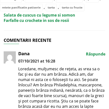
,
,
retete panificatie patiserie
tarta
tarta cu fructe
Salata de cuscus cu legume si somon
Farfalle cu crochete in sos de rosii
COMENTARII RECENTE
Dana
Răspunde
07/10/2021 at 16:28
Loredane, mulțumesc de rețeta, as vrea sa o
fac și eu dar nu am brânza. Adică am, dar
numai ni asta ce o folosești tu aici. Se poate
înlocui? Am brânza Philadelphia, mascarpone,
paneer(o brânza indiană, nesărată, ca o brânza
de vaci foarte bine scursa), manouri de la greci
și pot cumpara ricotta. Știu ca se poate face
brânza acasă dar eu nu am acces la lapte