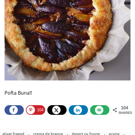
Pofta Buna!!
104
104
SHARES
,
,
,
,
aluat fraged
crema de branza
desert cu fructe
prune