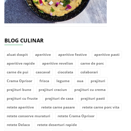
BLOG CULINAR
aluat dospit
aperitive
aperitive festive
aperitive pasti
aperitive rapide
aperitive revelion
carne de porc
carne de pui
cascaval
ciocolata
colaborari
Crama Oprisor
frisca
legume
oua
prajituri
prajituri bune
prajituri craciun
prajituri cu crema
prajituri cu fructe
prajituri de casa
prajituri pasti
retete aperitive
retete carne pasare
retete carne porc vita
retete conserve muraturi
retete Crama Oprisor
retete Delaco
retete deserturi rapide