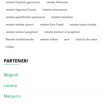
retete fripturi garnituri
retete Heinner
retete legume fructe
retete mancaruri
retete panificatie patiserie
retete revelion
retete salate sosuri
retete Sun Food
retete supe ciorbe
retete torturi prajituri
retete torturi si prajituri
Retete traditionale
retete video
tort
torturi de casa
video
PARTENERI
Blogroll
LaLena
Marya.ro