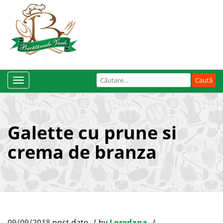
Caută
Toggle
după:
Navigation
Galette cu prune si
crema de branza
09/09/2018
post date
by
Loredana