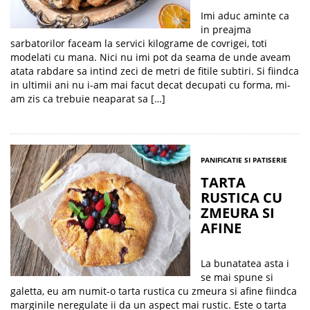
Imi aduc aminte ca
in preajma
sarbatorilor faceam la servici kilograme de covrigei, toti
modelati cu mana. Nici nu imi pot da seama de unde aveam
atata rabdare sa intind zeci de metri de fitile subtiri. Si fiindca
in ultimii ani nu i-am mai facut decat decupati cu forma, mi-
am zis ca trebuie neaparat sa […]
PANIFICATIE SI PATISERIE
TARTA
RUSTICA CU
ZMEURA SI
AFINE
La bunatatea asta i
se mai spune si
galetta, eu am numit-o tarta rustica cu zmeura si afine fiindca
marginile neregulate ii da un aspect mai rustic. Este o tarta