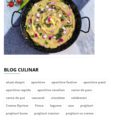
BLOG CULINAR
aluat dospit
aperitive
aperitive festive
aperitive pasti
aperitive rapide
aperitive revelion
carne de porc
carne de pui
cascaval
ciocolata
colaborari
Crama Oprisor
frisca
legume
oua
prajituri
prajituri bune
prajituri craciun
prajituri cu crema