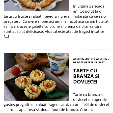
In ultima perioada
am tot poftit la o
tarta cu fructe si aluat fraged si nu eram hotarata cu ce sa o
pregatesc. Cu mere si piersici am mai facut asa ca am hotarat
sa incerc aceste galette cu prune si crema de branza care
sunt absolut delicioase. Aluatul este atat de fraged incat se
[…]
APERITIVE
RETETE APERITIVE
DE PASTI
RETETE DE PASTI
TARTE CU
BRANZA SI
DOVLECEI
Tarte cu branza si
dovlecei-un aperitiv
gustos pregatit din aluat fraged sarat, cu unt, felii de dovlecel
si ardei capia rosu si doua tipuri de branza. O branza