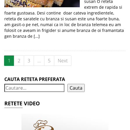
susan O reteta
extrem de rapida si
foarte gustoasa. Desi contine doar cateva ingredientele,
reteta de saratele cu branza si susan este una foarte buna,
am gasit-o pe net, numai ca in loc de branza telemea eu am
folosit ce aveam in frigider si anume branza de oi framantata
gen branza de […]
1
2
3
…
5
Next
CAUTA RETETA PREFERATA
Cauta
RETETE VIDEO