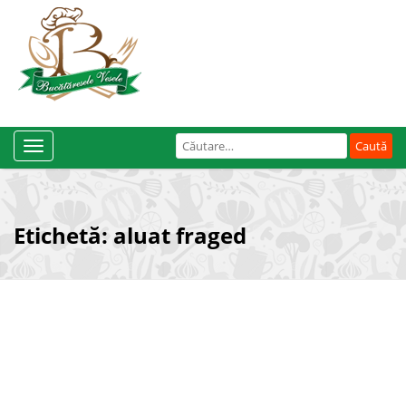
Caută
Toggle
după:
Navigation
Etichetă:
aluat fraged