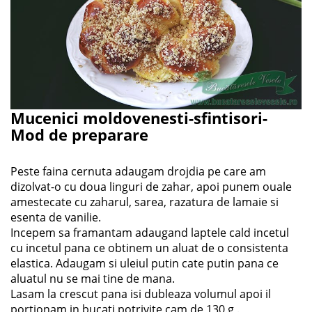
Mucenici moldovenesti-sfintisori-
Mod de preparare
Peste faina cernuta adaugam drojdia pe care am
dizolvat-o cu doua linguri de zahar, apoi punem ouale
amestecate cu zaharul, sarea, razatura de lamaie si
esenta de vanilie.
Incepem sa framantam adaugand laptele cald incetul
cu incetul pana ce obtinem un aluat de o consistenta
elastica. Adaugam si uleiul putin cate putin pana ce
aluatul nu se mai tine de mana.
Lasam la crescut pana isi dubleaza volumul apoi il
portionam in bucati potrivite cam de 130 g .