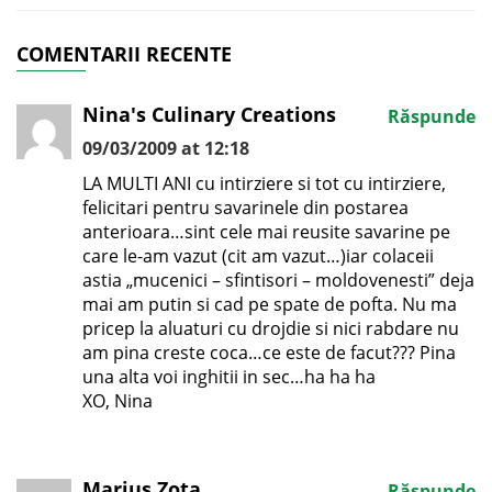
COMENTARII RECENTE
Nina's Culinary Creations
Răspunde
09/03/2009 at 12:18
LA MULTI ANI cu intirziere si tot cu intirziere,
felicitari pentru savarinele din postarea
anterioara…sint cele mai reusite savarine pe
care le-am vazut (cit am vazut…)iar colaceii
astia „mucenici – sfintisori – moldovenesti” deja
mai am putin si cad pe spate de pofta. Nu ma
pricep la aluaturi cu drojdie si nici rabdare nu
am pina creste coca…ce este de facut??? Pina
una alta voi inghitii in sec…ha ha ha
XO, Nina
Marius Zota
Răspunde