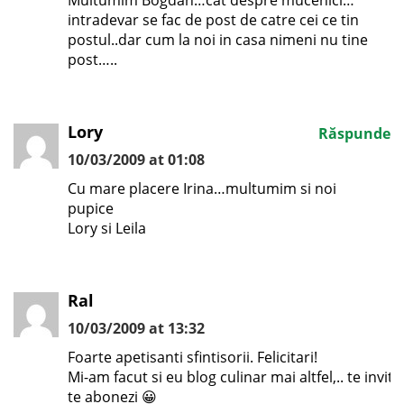
Multumim Bogdan…cat despre mucenici…
intradevar se fac de post de catre cei ce tin
postul..dar cum la noi in casa nimeni nu tine
post…..
Lory
Răspunde
10/03/2009 at 01:08
Cu mare placere Irina…multumim si noi
pupice
Lory si Leila
Ral
10/03/2009 at 13:32
Foarte apetisanti sfintisorii. Felicitari!
Mi-am facut si eu blog culinar mai altfel,.. te invit 
te abonezi 😀