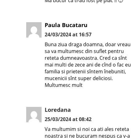
Ma bucur ca ti-au fost pe plac !! 🙂
Paula Bucataru
24/03/2024 at 16:57
Buna ziua draga doamna, doar vreau
sa va multumesc din suflet pentru
reteta dumneavoastra. Cred ca sînt
mai multi de zece ani de cînd o fac eu
familia si prietenii sîntem înebuniti,
mucenicii sînt super deliciosi.
Multumesc mult
Loredana
25/03/2024 at 08:42
Va multumim si noi ca ati ales reteta
noastra si ne bucuram nespus ca v-a