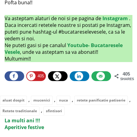
Pofta buna!!
Va asteptam alaturi de noi si pe pagina de
Instagram
.
Daca incercati retetele noastre si postati pe Instagram,
puteti pune hashtag-ul #bucatareselevesele, ca sa le
vedem si noi.
Ne puteti gasi si pe canalul
Youtube- Bucataresele
Vesele
, unde va asteptam sa va abonati!!
Multumim!!
405
405
SHARES
,
,
,
,
aluat dospit
mucenici
nuca
retete panificatie patiserie
,
Retete traditionale
sfintisori
La multi ani !!!
Aperitive festive