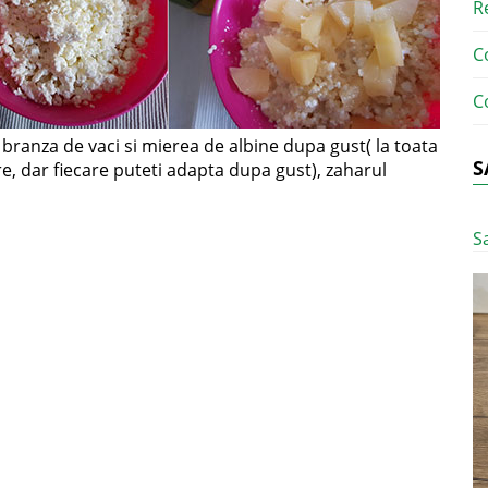
R
C
C
ranza de vaci si mierea de albine dupa gust( la toata
S
e, dar fiecare puteti adapta dupa gust), zaharul
S