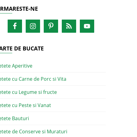
RMARESTE-NE
ARTE DE BUCATE
etete Aperitive
etete cu Carne de Porc si Vita
etete cu Legume si fructe
etete cu Peste si Vanat
etete Bauturi
etete de Conserve si Muraturi