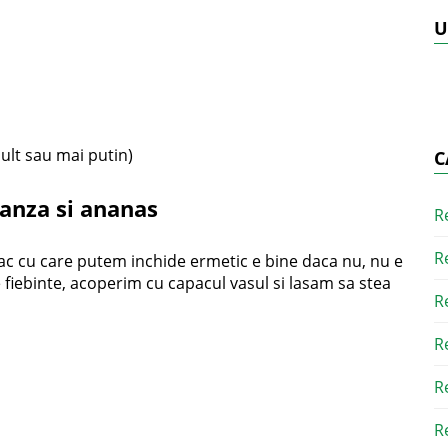
U
mult sau mai putin)
C
anza si ananas
R
R
ac cu care putem inchide ermetic e bine daca nu, nu e
fiebinte, acoperim cu capacul vasul si lasam sa stea
R
R
R
R