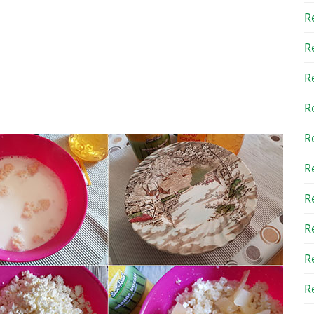
R
R
R
R
R
R
R
R
R
Re