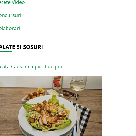
etete Video
oncursuri
olaborari
ALATE SI SOSURI
alata Caesar cu piept de pui