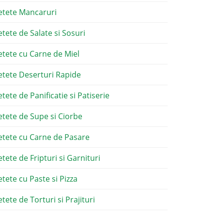
etete Mancaruri
etete de Salate si Sosuri
etete cu Carne de Miel
etete Deserturi Rapide
etete de Panificatie si Patiserie
etete de Supe si Ciorbe
etete cu Carne de Pasare
etete de Fripturi si Garnituri
etete cu Paste si Pizza
tete de Torturi si Prajituri