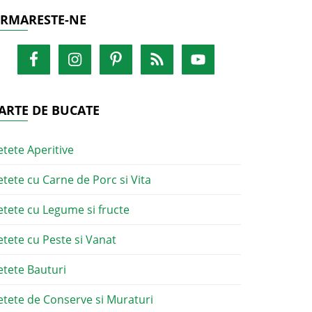
RMARESTE-NE
ARTE DE BUCATE
etete Aperitive
etete cu Carne de Porc si Vita
etete cu Legume si fructe
etete cu Peste si Vanat
etete Bauturi
etete de Conserve si Muraturi