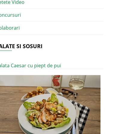
etete Video
oncursuri
olaborari
ALATE SI SOSURI
alata Caesar cu piept de pui