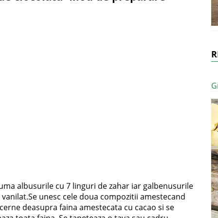
R
G
ma albusurile cu 7 linguri de zahar iar galbenusurile
ul vanilat.Se unesc cele doua compozitii amestecand
e cerne deasupra faina amestecata cu cacao si se
aza toata faina. Se tapeteaza o tava sau cadru