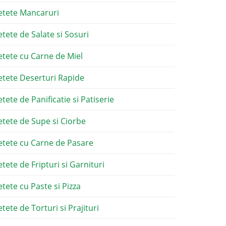
etete Mancaruri
etete de Salate si Sosuri
etete cu Carne de Miel
etete Deserturi Rapide
etete de Panificatie si Patiserie
etete de Supe si Ciorbe
etete cu Carne de Pasare
etete de Fripturi si Garnituri
etete cu Paste si Pizza
tete de Torturi si Prajituri