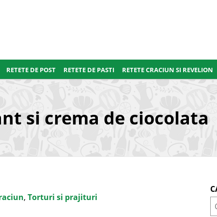
RETETE DE POST
RETETE DE PASTI
RETETE CRACIUN SI REVELION
t si crema de ciocolata
C
raciun
,
Torturi si prajituri