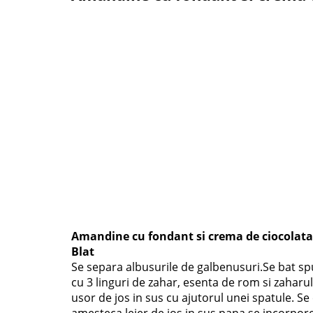
Amandine cu fondant si crema de ciocolata
Blat
Se separa albusurile de galbenusuri.Se bat spu
cu 3 linguri de zahar, esenta de rom si zahar
usor de jos in sus cu ajutorul unei spatule. S
amesteca lejer de jos in sus pana se incorpore