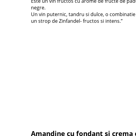
Este un vin fructos cu arome de fructe de padu
negre.
Un vin puternic, tandru si dulce, o combinati
un strop de Zinfandel- fructos si intens.”
Amandine cu fondant si crema d