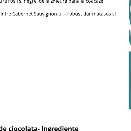
re rosii si negre, de la zmeura pana la coacaze
e intre Cabernet Sauvignon-ul – robust dar matasos si
e ciocolata- Ingrediente