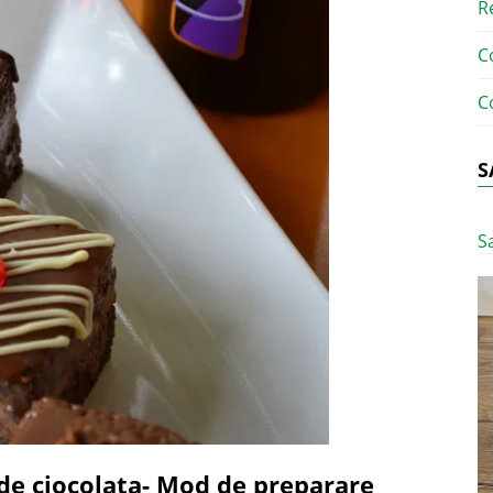
R
C
C
S
S
de ciocolata- Mod de preparare