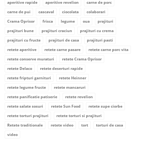
aperitive rapide
aperitive revelion
carne de porc
carne de pui
cascaval
ciocolata
colaborari
Crama Oprisor
frisca
legume
oua
prajituri
prajituri bune
prajituri craciun
prajituri cu crema
prajituri cu fructe
prajituri de casa
prajituri pasti
retete aperitive
retete carne pasare
retete carne porc vita
retete conserve muraturi
retete Crama Oprisor
retete Delaco
retete deserturi rapide
retete fripturi garnituri
retete Heinner
retete legume fructe
retete mancaruri
retete panificatie patiserie
retete revelion
retete salate sosuri
retete Sun Food
retete supe ciorbe
retete torturi prajituri
retete torturi si prajituri
Retete traditionale
retete video
tort
torturi de casa
video