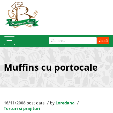
Caută
Toggle
după:
Navigation
Muffins cu portocale
16/11/2008
post date
by
Loredana
Torturi si prajituri