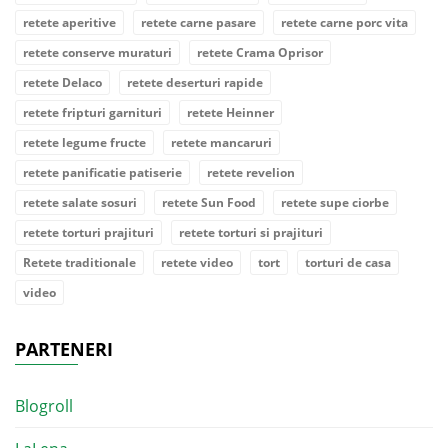
retete aperitive
retete carne pasare
retete carne porc vita
retete conserve muraturi
retete Crama Oprisor
retete Delaco
retete deserturi rapide
retete fripturi garnituri
retete Heinner
retete legume fructe
retete mancaruri
retete panificatie patiserie
retete revelion
retete salate sosuri
retete Sun Food
retete supe ciorbe
retete torturi prajituri
retete torturi si prajituri
Retete traditionale
retete video
tort
torturi de casa
video
PARTENERI
Blogroll