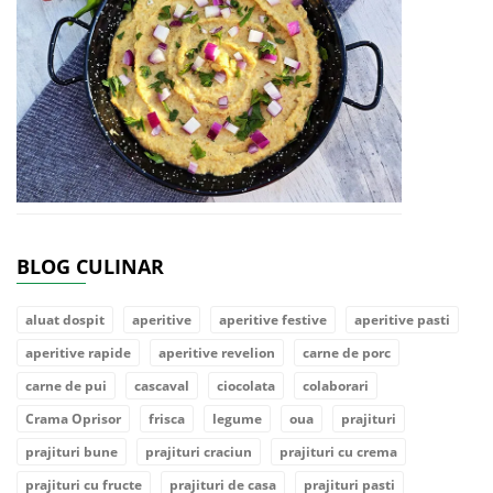
BLOG CULINAR
aluat dospit
aperitive
aperitive festive
aperitive pasti
aperitive rapide
aperitive revelion
carne de porc
carne de pui
cascaval
ciocolata
colaborari
Crama Oprisor
frisca
legume
oua
prajituri
prajituri bune
prajituri craciun
prajituri cu crema
prajituri cu fructe
prajituri de casa
prajituri pasti