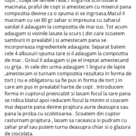
topit , coaja de lamaie rasa,1 lingurita scortisoara
macinata, praful de copt si amestecam cu mixerul pana
compozitia devine ca o spuma si se ingroasa.Macul il
macinam cu cei 80 gr zahar si impreuna cu zaharul
vanilat il adaugam la compozitia de mai sus. Tot acum
adaugam si visinile lasate la scurs ( din care scoatem
samburii in prealabil ) si amestecam pana se
incorporeaza ingredientele adaugate. Separat batem
cele 4 albusuri spuma tare si il adaugam la compozitia
de mac . Grisul il adaugam si pe el treptat amestecand
cu grija . In cele din urma adaugam 1 lingura de lapte
,amestecam si turnam compozitia rezultata in forma de
tort ( nu e obligatoriu sa fie pus in forma de tort ) in
care am pus in prealabil hartie de copt . Introducem
forma in cuptorul preincalzit si lasam focul la tare pana
se ridica blatul apoi reducem focul la minim si coacem
mai departe pana devine prajitura aurie deasupra sau
pana la proba cu scobitoarea . Scoatem din cuptor
rasturnam prajitura , lasam sa raceasca si pudram cu
zahar praf sau putem turna deasupra chiar si o glazura
de ciocolata.