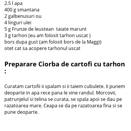
2.5 l apa
400 g smantana
2 galbenusuri ou
4 linguri ulei
5 g Frunze de leustean taiate marunt
3 g tarhon (eu am folosit tarhon uscat )
bors dupa gust (am folosit bors de la Maggi)
otet cat sa acopere tarhonul uscat
Preparare Ciorba de cartofi cu tarhon
:
Curatam cartofii ii spalam si ii taiem cubulete. Ii punem
deoparte in apa rece pana le vine randul. Morcovii,
patrunjelul si telina se curata, se spala apoi se dau pe
razatoarea mare. Ceapa se da pe razatoarea fina si se
pune deoparte.