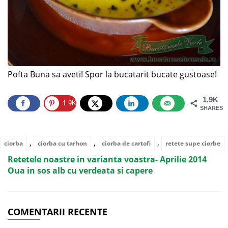
Pofta Buna sa aveti! Spor la bucatarit bucate gustoase!
1.9K
1.9K
SHARES
,
,
,
ciorba
ciorba cu tarhon
ciorba de cartofi
retete supe ciorbe
Retetele noastre in varianta voastra- Aprilie 2014
Oua in sos alb cu verdeata si capere
COMENTARII RECENTE