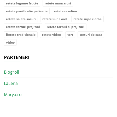
retete legume fructe
retete mancaruri
retete panificatie patiserie
retete revelion
retete salate sosuri
retete Sun Food
retete supe ciorbe
retete torturi prajituri
retete torturi si prajituri
Retete traditionale
retete video
tort
torturi de casa
video
PARTENERI
Blogroll
LaLena
Marya.ro