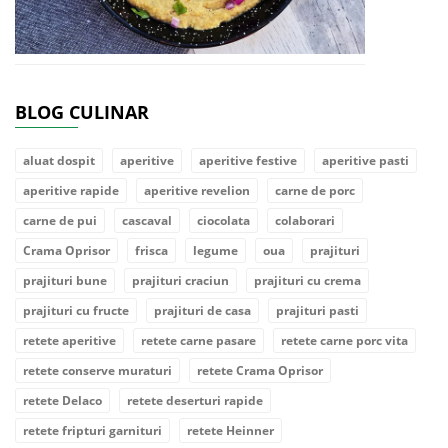
BLOG CULINAR
aluat dospit
aperitive
aperitive festive
aperitive pasti
aperitive rapide
aperitive revelion
carne de porc
carne de pui
cascaval
ciocolata
colaborari
Crama Oprisor
frisca
legume
oua
prajituri
prajituri bune
prajituri craciun
prajituri cu crema
prajituri cu fructe
prajituri de casa
prajituri pasti
retete aperitive
retete carne pasare
retete carne porc vita
retete conserve muraturi
retete Crama Oprisor
retete Delaco
retete deserturi rapide
retete fripturi garnituri
retete Heinner