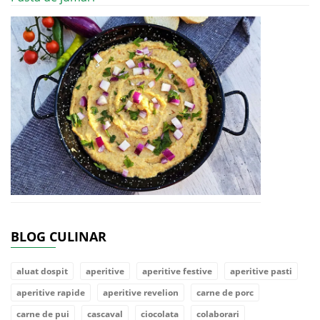
BLOG CULINAR
aluat dospit
aperitive
aperitive festive
aperitive pasti
aperitive rapide
aperitive revelion
carne de porc
carne de pui
cascaval
ciocolata
colaborari