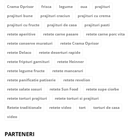
Crama Oprisor
frisca
legume
oua
prajituri
prajituri bune
prajituri craciun
prajituri cu crema
prajituri cu fructe
prajituri de casa
prajituri pasti
retete aperitive
retete carne pasare
retete carne porc vita
retete conserve muraturi
retete Crama Oprisor
retete Delaco
retete deserturi rapide
retete fripturi garnituri
retete Heinner
retete legume fructe
retete mancaruri
retete panificatie patiserie
retete revelion
retete salate sosuri
retete Sun Food
retete supe ciorbe
retete torturi prajituri
retete torturi si prajituri
Retete traditionale
retete video
tort
torturi de casa
video
PARTENERI