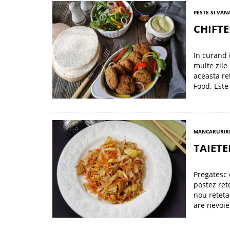
PESTE SI VAN
CHIFTE
In curand 
multe zile
aceasta re
Food. Este
MANCARURI
R
TAIETE
Pregatesc 
postez ret
nou reteta
are nevoie