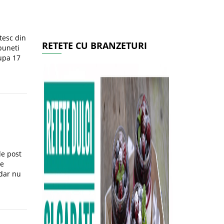
tesc din
RETETE CU BRANZETURI
puneti
dupa 17
de post
te
 dar nu