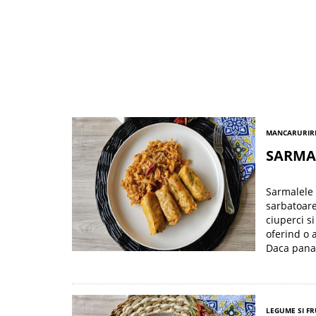
MANCARURI
R
SARMAL
Sarmalele 
sarbatoare
ciuperci s
oferind o 
Daca pana 
LEGUME SI F