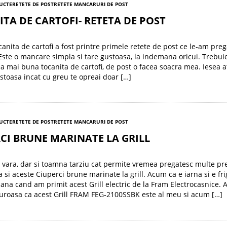
RUCTE
RETETE DE POST
RETETE MANCARURI DE POST
TA DE CARTOFI- RETETA DE POST
canita de cartofi a fost printre primele retete de post ce le-am preg
Este o mancare simpla si tare gustoasa, la indemana oricui. Trebui
a mai buna tocanita de cartofi, de post o facea soacra mea. Iesea a
stoasa incat cu greu te opreai doar […]
RUCTE
RETETE DE POST
RETETE MANCARURI DE POST
CI BRUNE MARINATE LA GRILL
 vara, dar si toamna tarziu cat permite vremea pregatesc multe pr
ca si aceste Ciuperci brune marinate la grill. Acum ca e iarna si e fr
ana cand am primit acest Grill electric de la Fram Electrocasnice. 
uroasa ca acest Grill FRAM FEG-2100SSBK este al meu si acum […]