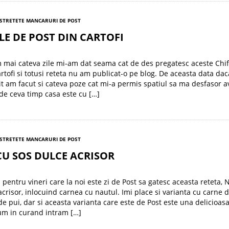
ST
RETETE MANCARURI DE POST
LE DE POST DIN CARTOFI
mai cateva zile mi-am dat seama cat de des pregatesc aceste Chif
rtofi si totusi reteta nu am publicat-o pe blog. De aceasta data daca
t am facut si cateva poze cat mi-a permis spatiul sa ma desfasor a
de ceva timp casa este cu […]
ST
RETETE MANCARURI DE POST
U SOS DULCE ACRISOR
 pentru vineri care la noi este zi de Post sa gatesc aceasta reteta, 
acrisor, inlocuind carnea cu nautul. Imi place si varianta cu carne 
de pui, dar si aceasta varianta care este de Post este una delicioas
um in curand intram […]