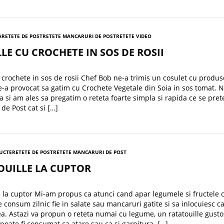
A
RETETE DE POST
RETETE MANCARURI DE POST
RETETE VIDEO
LE CU CROCHETE IN SOS DE ROSII
u crochete in sos de rosii Chef Bob ne-a trimis un cosulet cu produs
ne-a provocat sa gatim cu Crochete Vegetale din Soia in sos tomat. 
a si am ales sa pregatim o reteta foarte simpla si rapida ce se pre
e de Post cat si […]
RUCTE
RETETE DE POST
RETETE MANCARURI DE POST
OUILLE LA CUPTOR
e la cuptor Mi-am propus ca atunci cand apar legumele si fructele 
le consum zilnic fie in salate sau mancaruri gatite si sa inlocuiesc c
a. Astazi va propun o reteta numai cu legume, un ratatouille gusto
poate fi consumat ca atare sau ca si garnitura. […]