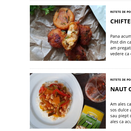
RETETE DE PO
CHIFTE
Pana acum 
Post din ca
am pregati
vedere ca 
RETETE DE PO
NAUT C
Am ales ca
sos dulce 
sau piept 
ales ca ac