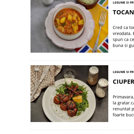
LEGUME SI F
TOCANI
Cred ca to
vreodata. 
spun ca ce
buna si gu
LEGUME SI F
CIUPER
Primavara,
la gratar.
renuntat p
foarte buc