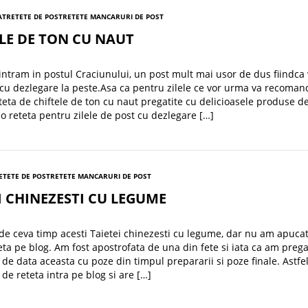
AT
RETETE DE POST
RETETE MANCARURI DE POST
LE DE TON CU NAUT
intram in postul Craciunului, un post mult mai usor de dus fiindca v
 cu dezlegare la peste.Asa ca pentru zilele ce vor urma va recoman
teta de chiftele de ton cu naut pregatite cu delicioasele produse d
 o reteta pentru zilele de post cu dezlegare […]
ETETE DE POST
RETETE MANCARURI DE POST
I CHINEZESTI CU LEGUME
de ceva timp acesti Taietei chinezesti cu legume, dar nu am apucat
eta pe blog. Am fost apostrofata de una din fete si iata ca am prega
 de data aceasta cu poze din timpul prepararii si poze finale. Astfe
 de reteta intra pe blog si are […]