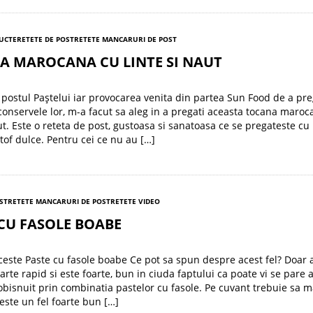
RUCTE
RETETE DE POST
RETETE MANCARURI DE POST
A MAROCANA CU LINTE SI NAUT
postul Paștelui iar provocarea venita din partea Sun Food de a pre
 conservele lor, m-a facut sa aleg in a pregati aceasta tocana maro
ut. Este o reteta de post, gustoasa si sanatoasa ce se pregateste cu l
rtof dulce. Pentru cei ce nu au […]
ST
RETETE MANCARURI DE POST
RETETE VIDEO
CU FASOLE BOABE
ste Paste cu fasole boabe Ce pot sa spun despre acest fel? Doar a
rte rapid si este foarte, bun in ciuda faptului ca poate vi se pare a
obisnuit prin combinatia pastelor cu fasole. Pe cuvant trebuie sa 
 este un fel foarte bun […]