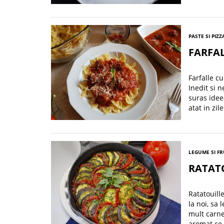
PASTE SI PIZZ
FARFAL
Farfalle c
Inedit si 
suras idee
atat in zil
LEGUME SI F
RATAT
Ratatouill
la noi, sa 
mult carne
aromat ce 