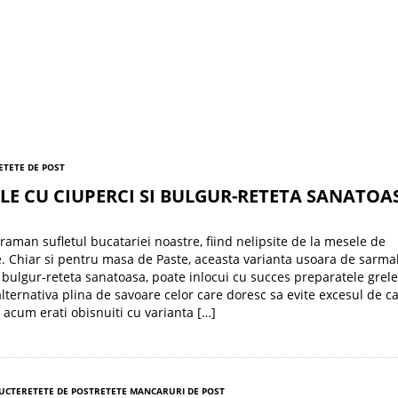
ETETE DE POST
E CU CIUPERCI SI BULGUR-RETETA SANATOA
raman sufletul bucatariei noastre, fiind nelipsite de la mesele de
. Chiar si pentru masa de Paste, aceasta varianta usoara de sarma
i bulgur-reteta sanatoasa, poate inlocui cu succes preparatele grele
alternativa plina de savoare celor care doresc sa evite excesul de c
acum erati obisnuiti cu varianta […]
RUCTE
RETETE DE POST
RETETE MANCARURI DE POST