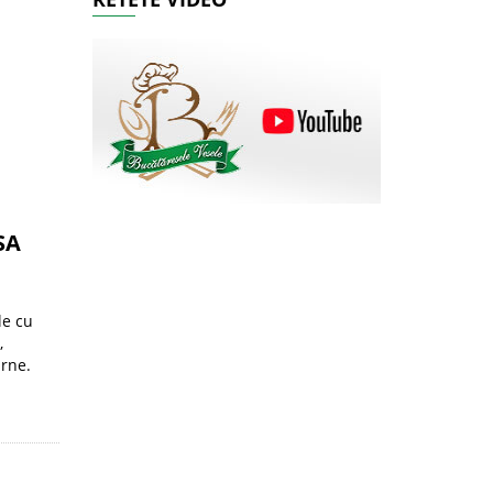
SA
le cu
,
arne.