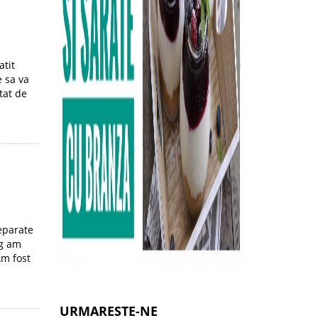
atit
e sa va
tat de
eparate
ig am
Am fost
URMARESTE-NE