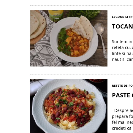
LEGUME SI F
TOCAN
Suntem in 
reteta cu,
linte si na
naut si ca
RETETE DE PO
PASTE 
Despre ace
prepara foa
fel mai ne
credeti ca