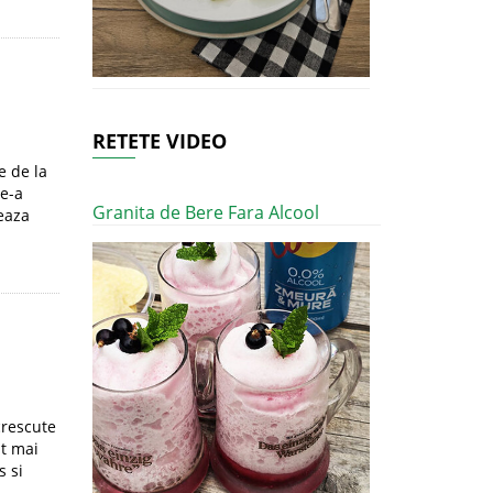
RETETE VIDEO
e de la
Ne-a
Granita de Bere Fara Alcool
teaza
crescute
at mai
s si