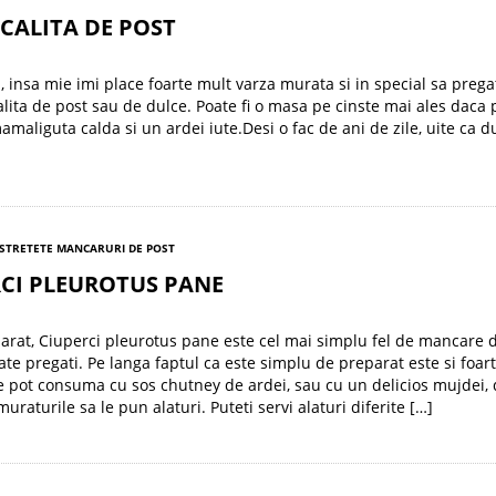
CALITA DE POST
i, insa mie imi place foarte mult varza murata si in special sa prega
alita de post sau de dulce. Poate fi o masa pe cinste mai ales daca 
mamaliguta calda si un ardei iute.Desi o fac de ani de zile, uite ca 
ST
RETETE MANCARURI DE POST
RCI PLEUROTUS PANE
arat, Ciuperci pleurotus pane este cel mai simplu fel de mancare 
ate pregati. Pe langa faptul ca este simplu de preparat este si foar
e pot consuma cu sos chutney de ardei, sau cu un delicios mujdei,
muraturile sa le pun alaturi. Puteti servi alaturi diferite […]