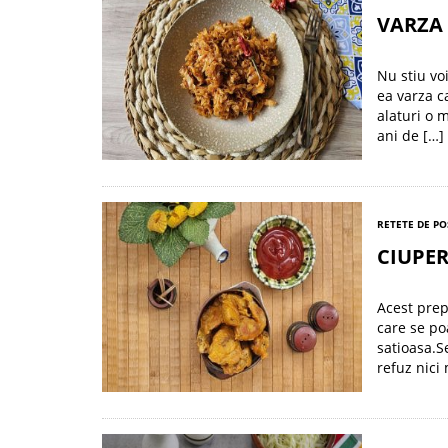
VARZA 
Nu stiu vo
ea varza c
alaturi o 
ani de […]
RETETE DE PO
CIUPE
Acest prep
care se po
satioasa.S
refuz nici 