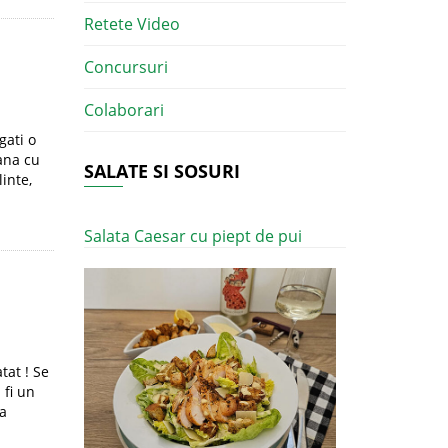
Retete Video
Concursuri
Colaborari
gati o
cana cu
SALATE SI SOSURI
inte,
Salata Caesar cu piept de pui
tat ! Se
 fi un
ma