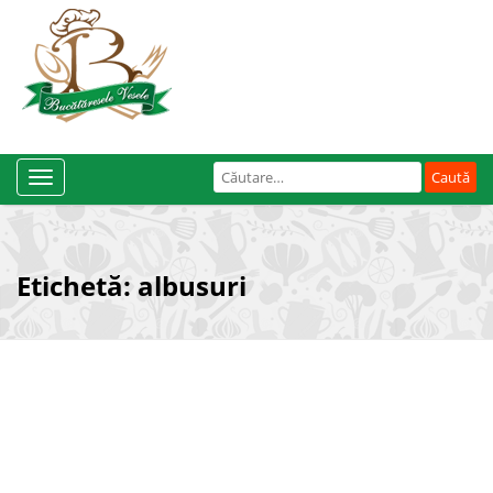
Caută
Toggle
după:
Navigation
Etichetă:
albusuri