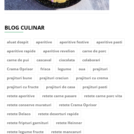
BLOG CULINAR
aluat dospit
aperitive
aperitive festive
aperitive pasti
aperitive rapide
aperitive revelion
carne de porc
carne de pui
cascaval
ciocolata
colaborari
Crama Oprisor
frisca
legume
oua
prajituri
prajituri bune
prajituri craciun
prajituri cu crema
prajituri cu fructe
prajituri de casa
prajituri pasti
retete aperitive
retete carne pasare
retete carne porc vita
retete conserve muraturi
retete Crama Oprisor
retete Delaco
retete deserturi rapide
retete fripturi garnituri
retete Heinner
retete legume fructe
retete mancaruri