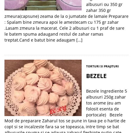
albusuri ou 350 gr
zahar 350 gr
zmeura(capsune) zeama de la o jumatate de lamaie Preparare
: Spalam bine zmeura apoi le amestecam cu 175 gr zahar
.Lasam zmeura la macerat. Cele 2 albusuri cu 1 praf de sare
le batem spuma adaugand restul de zahar ramas
treptat.Cand e batut bine adaugam […]
TORTURI SI PRAJITURI
BEZELE
Bezele Ingrediente 5
albusuri 250g zahar
tos arome (eu am
folosit esenta de
portocale) Bezele
Mod de preparare Zaharul tos se pune in tava pe o hartie de
copt si se incalzeste fara sa se topeasca, intre timp se bat
albusurile spuma si se adauga zaharul fierbinte putin cate