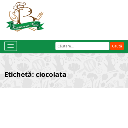
Caută
Toggle
după:
Navigation
Etichetă:
ciocolata