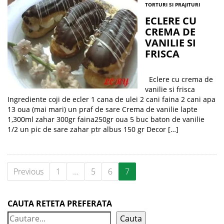
TORTURI SI PRAJITURI
ECLERE CU
CREMA DE
VANILIE SI
FRISCA
Eclere cu crema de
vanilie si frisca
Ingrediente coji de ecler 1 cana de ulei 2 cani faina 2 cani apa
13 oua (mai mari) un praf de sare Crema de vanilie lapte
1,300ml zahar 300gr faina250gr oua 5 buc baton de vanilie
1/2 un pic de sare zahar ptr albus 150 gr Decor […]
Previous
1
…
5
6
7
CAUTA RETETA PREFERATA
Cauta