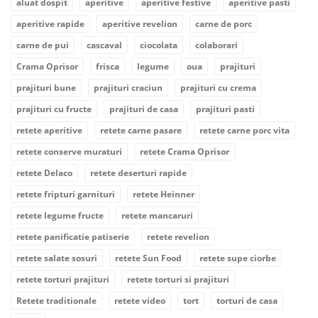
aluat dospit
aperitive
aperitive festive
aperitive pasti
aperitive rapide
aperitive revelion
carne de porc
carne de pui
cascaval
ciocolata
colaborari
Crama Oprisor
frisca
legume
oua
prajituri
prajituri bune
prajituri craciun
prajituri cu crema
prajituri cu fructe
prajituri de casa
prajituri pasti
retete aperitive
retete carne pasare
retete carne porc vita
retete conserve muraturi
retete Crama Oprisor
retete Delaco
retete deserturi rapide
retete fripturi garnituri
retete Heinner
retete legume fructe
retete mancaruri
retete panificatie patiserie
retete revelion
retete salate sosuri
retete Sun Food
retete supe ciorbe
retete torturi prajituri
retete torturi si prajituri
Retete traditionale
retete video
tort
torturi de casa