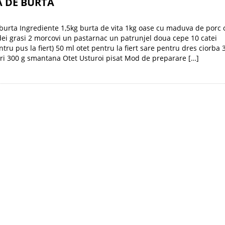
A DE BURTA
burta Ingrediente 1,5kg burta de vita 1kg oase cu maduva de porc o
ei grasi 2 morcovi un pastarnac un patrunjel doua cepe 10 catei
tru pus la fiert) 50 ml otet pentru la fiert sare pentru dres ciorba 
i 300 g smantana Otet Usturoi pisat Mod de preparare […]