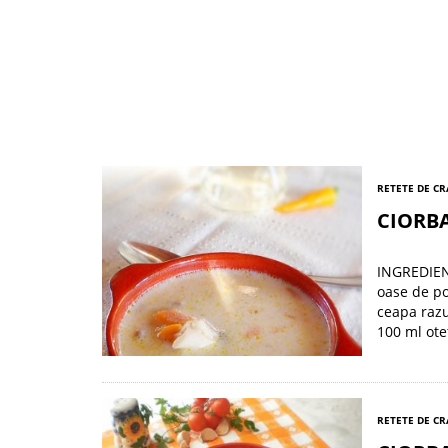
RETETE DE C
CIORB
INGREDIENT
oase de por
ceapa razui
100 ml ote
RETETE DE C