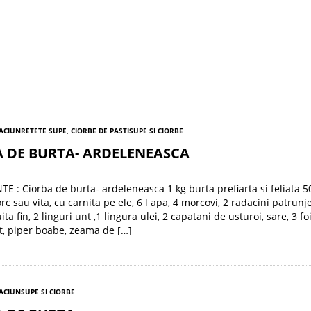
RACIUN
RETETE SUPE, CIORBE DE PASTI
SUPE SI CIORBE
A DE BURTA- ARDELENEASCA
E : Ciorba de burta- ardeleneasca 1 kg burta prefiarta si feliata 5
c sau vita, cu carnita pe ele, 6 l apa, 4 morcovi, 2 radacini patrunje
ta fin, 2 linguri unt ,1 lingura ulei, 2 capatani de usturoi, sare, 3 foi
t, piper boabe, zeama de […]
RACIUN
SUPE SI CIORBE