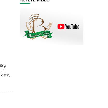
00 g
l, 1
 dafin,