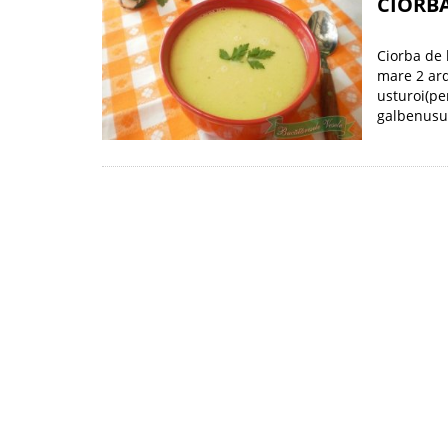
CIORB
Ciorba de 
mare 2 ard
usturoi(pen
galbenusur