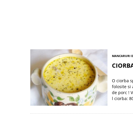
MANCARURI D
CIORB
O ciorba s
folosite s
de porc ! V
l ciorba: 