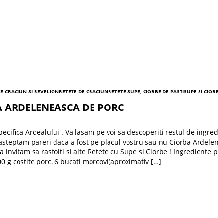
E CRACIUN SI REVELION
RETETE DE CRACIUN
RETETE SUPE, CIORBE DE PASTI
SUPE SI CIOR
A ARDELENEASCA DE PORC
pecifica Ardealului . Va lasam pe voi sa descoperiti restul de ingre
i asteptam pareri daca a fost pe placul vostru sau nu Ciorba Ardele
a invitam sa rasfoiti si alte Retete cu Supe si Ciorbe ! Ingrediente 
800 g costite porc, 6 bucati morcovi(aproximativ […]