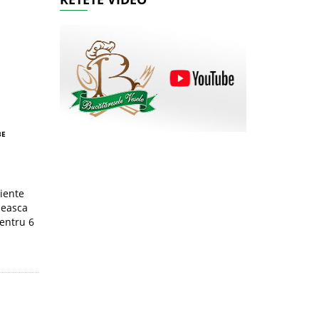
BE
diente
neasca
pentru 6